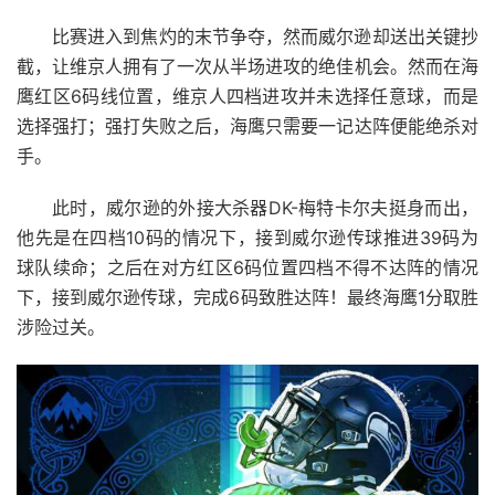
比赛进入到焦灼的末节争夺，然而威尔逊却送出关键抄
截，让维京人拥有了一次从半场进攻的绝佳机会。然而在海
鹰红区6码线位置，维京人四档进攻并未选择任意球，而是
选择强打；强打失败之后，海鹰只需要一记达阵便能绝杀对
手。
此时，威尔逊的外接大杀器DK-梅特卡尔夫挺身而出，
他先是在四档10码的情况下，接到威尔逊传球推进39码为
球队续命；之后在对方红区6码位置四档不得不达阵的情况
下，接到威尔逊传球，完成6码致胜达阵！最终海鹰1分取胜
涉险过关。