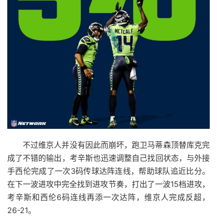
不过维京人并没有因此而崩坏，跑卫马蒂森顶替库克完
成了不错的输出，考辛斯也迅速调整自己找回状态，与外接
手西伦完成了一次3码传球达阵连线，帮助球队追近比分。
在下一波进攻中完全找到进攻节奏，打出了一波15档进攻，
考辛斯和西伦6码连线再添一次达阵，维京人完成反超，
26-21。