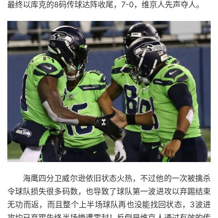
最终以库克的8码传球达阵收尾，7-0，维京人先声夺人。
海鹰四分卫威尔逊依旧状态火热，不过他的一次被擒杀
令球队损失很多码数，也导致了球队第一波进攻以弃踢结束
无功而返，而且整个上半场球队再也没能找回状态，3波进
攻均已弃踢告终半场惨遭零封！反倒是维京人通过有效的传