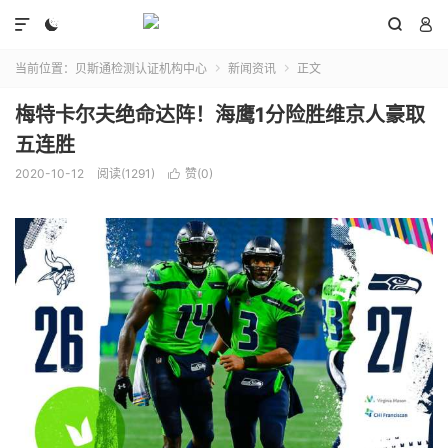




当前位置：
贝斯通检测认证机构中心
新闻资讯
正文


梅特卡尔夫绝命达阵！海鹰1分险胜维京人豪取
五连胜
2020-10-12
阅读(1291)
赞(
0
)
