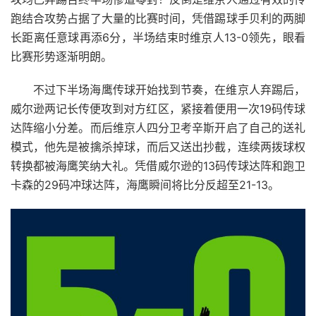
跑结合攻势占据了大量的比赛时间，凭借踢球手贝利的两脚
长距离任意球再添6分，半场结束时维京人13-0领先，眼看
比赛形势逐渐明朗。
不过下半场海鹰传球开始找到节奏，在维京人弃踢后，
威尔逊两记长传便攻到对方红区，紧接着便用一次19码传球
达阵缩小分差。而后维京人四分卫考辛斯开启了自己的送礼
模式，他先是被擒杀掉球，而后又送出抄截，连续两拨球权
转换都被海鹰笑纳大礼。凭借威尔逊的13码传球达阵和跑卫
卡森的29码冲球达阵，海鹰瞬间将比分反超至21-13。