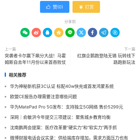
赞(
0
)
打赏


分享到









上一篇
下一篇
突袭者卡尔赢下飙分大战！马霍
红旗企鹅跑登陆无锡 玩转线下
姆斯自去年11月份以来首吞败仗
路跑新玩法
相关推荐
华为神秘新机获3C认证 标配40w快充或首发鸿蒙系统
欧盟CE报告办理需要注意哪些问题
华为MatePad Pro 5G发布：支持独立5G网络 售价5299元
深网｜俞敏洪今年提交三项建议：聚焦城乡教育均衡
沈南鹏两会提案：医疗改革要“硬实力”和“软实力”两手抓
微博财报电话会议实录：供给端库存增加，需求方面压力也有