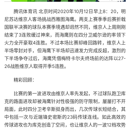
腾讯体育讯 北京时间2020年10月12日早上8：20，明
尼苏达维京人客场挑战西雅图海鹰。两支上赛季季后赛折戟
国联半决赛的球队本赛季境遇却迥然不同，维京人上周刚刚
结束了3连败缓过神来，而海鹰则在四分卫威尔逊的率领下
火力全开豪取4连胜。不过本场比赛却峰回路转，维京人上
半场零封对手，但海鹰下半场却迅速发力完成反超，激烈的
下半场争夺过后，海鹰凭借梅特卡尔夫终场前的达阵以27-
26战胜维京人取得开季5连胜。
精彩回顾：
比赛的第一波进攻由维京人率先发起，不过球队跑卫库
克的路面进攻却被海鹰针对性极强的防守限制，屡屡打不开
局面，此时四分卫考辛斯挺身而出，几次传球长短结合，其
中包括一次与近端锋史密斯的23码传球连线。如此高效的
传球进攻也为库克创造了空间，也让维京人的一波12档攻势