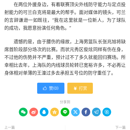
在两位外援身边，有着联赛顶尖外线防守能力与定点投
射能力的可兰白克将是最大的帮手。面对媒体的镜头，可兰
的言辞谦逊一如既往，“我在这里就是一位新人，为了球队
的成功，我愿意扮演任何角色。”
遗憾的是，由于腰伤的缘故，上海男篮队长张兆旭将缺
席首阶段部分场次的比赛。而状元秀区俊炫同样有伤在身，
不过他的伤势并不严重，预计过不了多久就能回归赛场。所
幸相比去年，上海队的内线球员轮转已宽裕许多，不必再让
身体相对单薄的王潼过多去承担五号位的防守重任了。
赞(
0
)
打赏


分享到









上一篇
下一篇