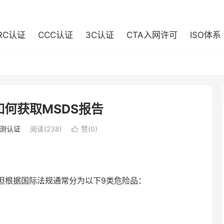
RC认证
CCC认证
3C认证
CTA入网许可
ISO体系
如何获取MSDS报告
测认证
阅读(238)
赞(
0
)

根据国际法规通常分为以下9类危险品：