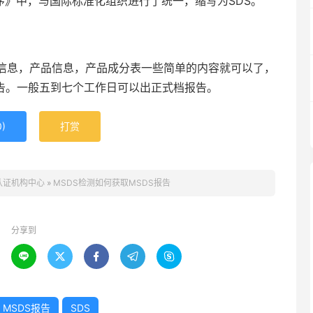
顺序》中，与国际标准化组织进行了统一，缩写为SDS。
息，产品信息，产品成分表一些简单的内容就可以了，
报告。一般五到七个工作日可以出正式档报告。
0
)
打赏
认证机构中心
»
MSDS检测如何获取MSDS报告
分享到





MSDS报告
SDS