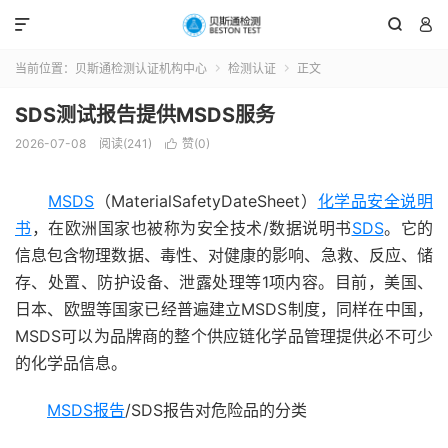



当前位置：
贝斯通检测认证机构中心
检测认证
正文


SDS测试报告提供MSDS服务
2026-07-08
阅读(241)
赞(
0
)

MSDS
（MaterialSafetyDateSheet）
化学品安全说明
书
，在欧洲国家也被称为安全技术/数据说明书
SDS
。它的
信息包含物理数据、毒性、对健康的影响、急救、反应、储
存、处置、防护设备、泄露处理等1项内容。目前，美国、
日本、欧盟等国家已经普遍建立MSDS制度，同样在中国，
MSDS可以为品牌商的整个供应链化学品管理提供必不可少
的化学品信息。
MSDS报告
/SDS报告对危险品的分类