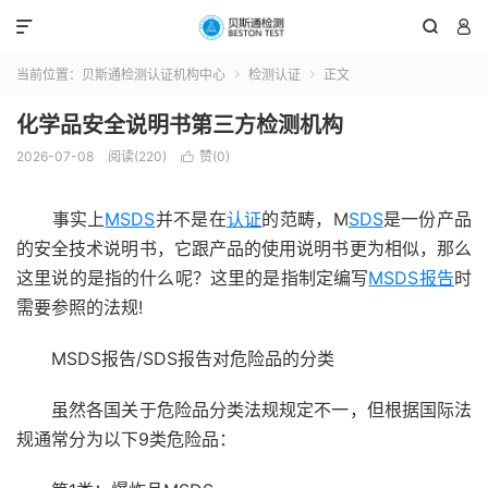



当前位置：
贝斯通检测认证机构中心
检测认证
正文


化学品安全说明书第三方检测机构
2026-07-08
阅读(220)
赞(
0
)

事实上
MSDS
并不是在
认证
的范畴，M
SDS
是一份产品
的安全技术说明书，它跟产品的使用说明书更为相似，那么
这里说的是指的什么呢？这里的是指制定编写
MSDS报告
时
需要参照的法规!
MSDS报告/SDS报告对危险品的分类
虽然各国关于危险品分类法规规定不一，但根据国际法
规通常分为以下9类危险品：