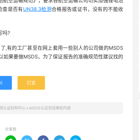
池航空运输规范》，要求各航空运输公司切实加强锂电池
检查是否有
UN38.3
检测
合格报告或证书，没有的不能收
吗?
了,有的工厂甚至在网上套用一些别人的公司做的MSDS
所以如果要做MSDS，为了保证报告的准确规范性建议找的
0
)
打赏
测认证机构中心
»
MSDS认证包括哪些内容
分享到