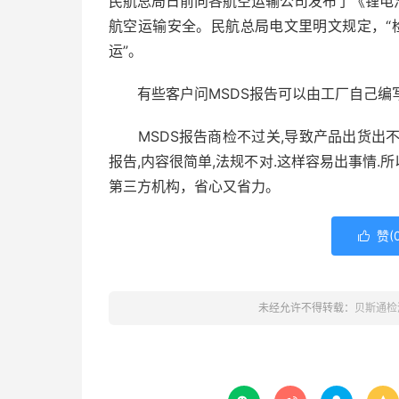
民航总局日前向各航空运输公司发布了《锂电
航空运输安全。民航总局电文里明文规定，“
运”。
有些客户问MSDS报告可以由工厂自己编写
MSDS报告商检不过关,导致产品出货出不
报告,内容很简单,法规不对.这样容易出事情.
第三方机构，省心又省力。
赞(

未经允许不得转载：
贝斯通检