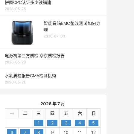
拼图CPC认证多少钱福建
2026-05-25
智能音箱EMC整改测试如何办
理
2026-07-03
电源机第三方质检 京东质检报告
2026-05-28
水乳质检报告CMA检测机构
2026-05-21
2026 年 7 月
一
二
三
四
五
六
日
1
2
3
4
5
6
7
8
9
10
11
12