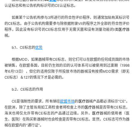
认证标志和有公告机构标识号的
CE
认证标志。
如果某个公告机构参与
3
所进行的符合性评价程序，则通常加贴有其标识号
的
CE
标志。由于公告机构需要参与除依据附录
Ⅶ
的程序之外全部的符合性评价
程序。因此没有标识号的
CE
标志仅用于无需灭菌和没有测量功能的
Ⅰ
类
医疗
器
械。
b.1
、
CE
标志的
优势
根据
MDD
，如果器械带有
CE
标志，则它们可以在欧盟的任何成员国的市场
被销售。在欧盟各国，目前仍生效的旧的认可体系可以被使用到过渡期（
1998
年
6
月
13
日
），但它的适用仅限于所投放市场的器械没有按照
MDD
需求（即无
CE
标志）＆
127
的情况下才是必需的。
b.2
、
CE
标志的作用
CE
是强制性的要求，所有销往
欧盟市场
的
医疗
器械产品都必须标示
“CE”
。
在欧洲，除了主管当局如工商检查者将检查上市的
医疗
器械是否带有
CE
标志，
海关也将仅允许带有
CE
标志的产品通过边境。另外，
医疗
器械的使用者（医
生、医院）在购买新器械时也会检查是否带有
CE
标志。显然，
CE
标志可作为器
械在欧盟内的
“
通行证
”
。