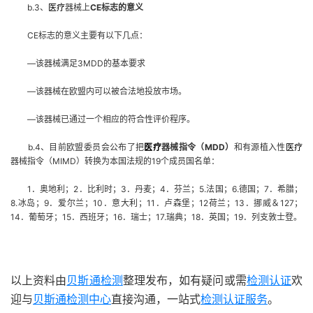
b.3
、
医疗
器械上
CE
标志的意义
CE
标志的意义主要有以下几点：
—
该器械满足
3MDD
的基本要求
—
该器械在欧盟内可以被合法地投放市场。
—
该器械已通过一个相应的符合性评价程序。
b.4
、目前欧盟委员会公布了把
医疗
器械指令（
MDD
）
和有源植入性
医疗
器械指令（
MIMD
）转换为本国法规的
19
个成员国名单：
1
．奥地利；
2
．比利时；
3
．丹麦；
4
．芬兰；
5.
法国；
6.
德国；
7
．希腊；
8.
冰岛；
9
．爱尔兰；
10
．意大利；
11
．卢森堡；
12
荷兰；
13
．挪威＆
127
；
14
．葡萄牙；
15
．西班牙；
16
．瑞士；
17.
瑞典；
18
．英国；
19
．列支敦士登。
以上资料由
贝斯通检测
整理发布，如有疑问或需
检测认证
欢
迎与
贝斯通检测中心
直接沟通，一站式
检测认证服务
。