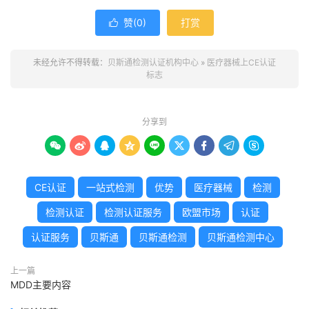
赞(
0
)
打赏

未经允许不得转载：
贝斯通检测认证机构中心
»
医疗器械上CE认证
标志
分享到









CE认证
一站式检测
优势
医疗器械
检测
检测认证
检测认证服务
欧盟市场
认证
认证服务
贝斯通
贝斯通检测
贝斯通检测中心
上一篇
MDD主要内容