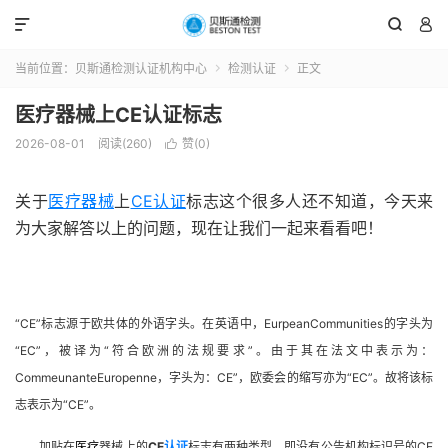



当前位置：
贝斯通检测认证机构中心
检测认证
正文


医疗器械上CE认证标志
2026-08-01
阅读(260)
赞(
0
)

关于
医疗器械
上
CE认证
标志这个很多人还不知道，今天来
为大家解答以上的问题，现在让我们一起来看看吧！
“CE”
标志源于欧共体的外语字头。在英语中，
EurpeanCommunities
的字头为
“EC”
，被译为
“
符合欧洲的法规要求
”
。由于其在法文中表示为：
CommeunanteEuropenne
，字头为：
CE”
，欧委会的缩写亦为
“EC”
。故将该标
志表示为
“CE”
。
加贴在
医疗
器械上的
CE
认证
标志有两种类型。即没有公告机构标识号的
CE