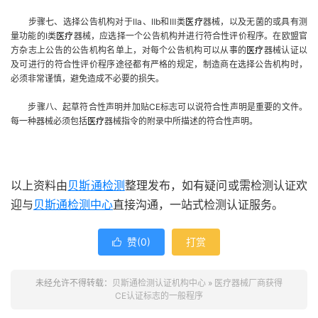
步骤七、选择公告机构对于
Ⅱ
a
、
Ⅱ
b
和
Ⅲ
类
医疗
器械，以及无菌的或具有测
量功能的
I
类
医疗
器械，应选择一个公告机构并进行符合性评价程序。在欧盟官
方杂志上公告的公告机构名单上，对每个公告机构可以从事的
医疗
器械认证以
及可进行的符合性评价程序途径都有严格的规定，制造商在选择公告机构时，
必须非常谨慎，避免造成不必要的损失。
步骤八、起草符合性声明并加贴
CE
标志可以说符合性声明是重要的文件。
每一种器械必须包括
医疗
器械指令的附录中所描述的符合性声明。
以上资料由
贝斯通检测
整理发布，如有疑问或需检测认证欢
迎与
贝斯通检测中心
直接沟通，一站式检测认证服务。
赞(
0
)
打赏

未经允许不得转载：
贝斯通检测认证机构中心
»
医疗器械厂商获得
CE认证标志的一般程序