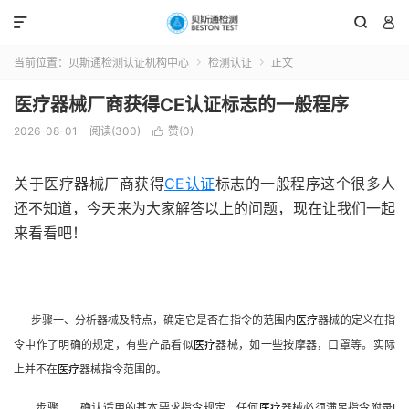



当前位置：
贝斯通检测认证机构中心
检测认证
正文


医疗器械厂商获得CE认证标志的一般程序
2026-08-01
阅读(300)
赞(
0
)

关于医疗器械厂商获得
CE认证
标志的一般程序这个很多人
还不知道，今天来为大家解答以上的问题，现在让我们一起
来看看吧！
步骤一、分析器械及特点，确定它是否在指令的范围内
医疗
器械的定义在指
令中作了明确的规定，有些产品看似
医疗
器械，如一些按摩器，口罩等。实际
上并不在
医疗
器械指令范围的。
步骤二、确认适用的基本要求指令规定，任何
医疗
器械必须满足指令附录
Ⅰ