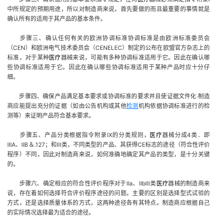
中所规定的预期用途，所以对制造商来说，首先要做的而且最重要的事情就是
确认所有的适用于其产品的基本条件。
步骤三、确认任何有关的欧洲协调标准协调标准是由欧洲标准委员会
（
CEN
）和欧洲电气技术委员会（
CENELEC
）制定的公布在欧盟官方杂志上的
标准，对于某种
医疗
器械来说，可能有多种协调标准适用于它。因此在确认哪
些协调标准适用于它。因此在确认哪些协调标准适用于某种产品时应十分仔
细。
步骤四、确保产品满足基本要求或协调标准的要求并且使证据文件化
·
制造
商应能提出充分的证据（如由公告机构或其他
检测
机构依据协调标准进行的检
测等）来证明产品符合基本要求。
步骤五、产品分类根据指令附录
Ⅸ
的分类规则，
医疗
器械分成
4
类．即
ⅠⅡ
A
、
Ⅱ
B
＆
.127
；和
Ⅲ
类，不同类型的产品、其获得
CE
标志的途径（符合性评价
程序）不同，因此对制造商来说，如何准确地确定其产品的类型，是十分关键
的。
步骤六、确定相应的符合性评价程序对于
Ⅱ
a
、
Ⅱ
b
Ⅲ
类
医疗
器械的制造商来
说，存在着如何选择符合评价程序途径的问题。主要的区别是选择型式试验的
方式，还是选择质量体系的方式，这两种途径各有其特点。制造商应根据自己
的实际情况选择最为适合的途径。