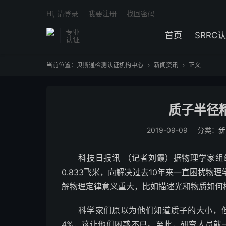
Hi, 请登录
我要注册
找回密码
专业
首页
SRRC
认证
当前位置：
贝斯通检测认证机构中心
新闻资讯
正文


质子半径精
2019-09-09
分类：
新
科技日报讯 （记者刘霞）据物理学家组织
0.833飞米，向解决过去10年来一直困扰
解物理定律意义重大，比如描述光和物质如何
科学家们原以为他们知道质子的大小，但2
4%，这让他们困惑不已。至此，研究人员就