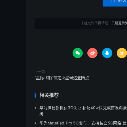
赞(
0
)

未经允许不得转载：
贝斯通检




上一篇
“星际飞船”锁定火星候选登陆点
相关推荐
华为神秘新机获3C认证 标配40w快充或首发鸿
统
华为MatePad Pro 5G发布：支持独立5G网络 