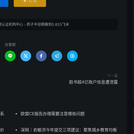
打赏

测认证机构中心
»
质子半径精确到0.833飞米
分享到





下一篇
脸书超4亿账户信息遭泄露
蒙系
欧盟CE报告办理需要注意哪些问题
售价
深网｜俞敏洪今年提交三项建议：聚焦城乡教育均衡