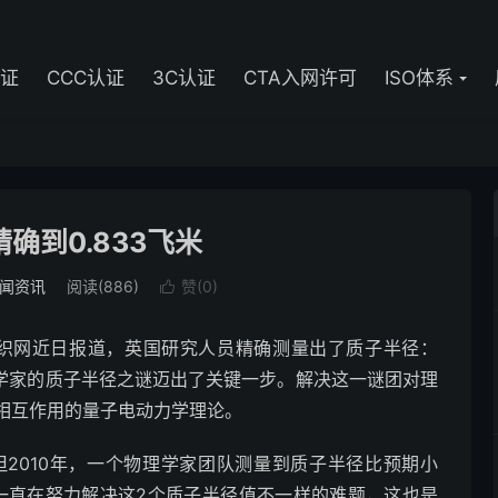
认证
CCC认证
3C认证
CTA入网许可
ISO体系
确到0.833飞米
闻资讯
阅读(886)
赞(
0
)

网近日报道，英国研究人员精确测量出了质子半径：
物理学家的质子半径之谜迈出了关键一步。解决这一谜团对理
相互作用的量子电动力学理论。
010年，一个物理学家团队测量到质子半径比预期小
一直在努力解决这2个质子半径值不一样的难题，这也是