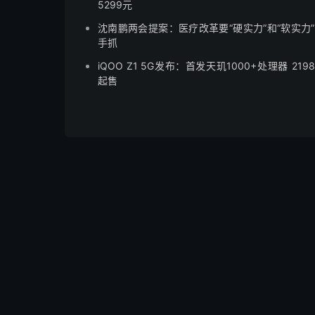
5299元
沈南鹏两会提案：医疗改革要“硬实力”和“软实力
手抓
iQOO Z1 5G发布：首发天玑1000+处理器 219
起售