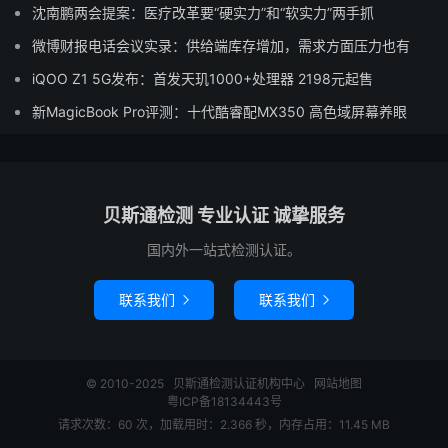
沈南鹏两会提案：医疗改革要“硬实力”和“软实力”两手抓
微博财报电话会议实录：供给端库存增加，需求方面压力也有
iQOO Z1 5G发布：首发天玑1000+处理器 2198元起售
新MagicBook Pro评测：十代酷睿配MX350 高色域屏幕养眼
贝斯通检测 专业认证 诚挚服务
国内外一站式检测认证。
联系我们
联系我们


© 2010-2025
贝斯通检测认证机构中心
网站地图
粤ICP备18134443号
请求次数：60 次，加载用时：2.366 秒，内存占用：11.45 MB