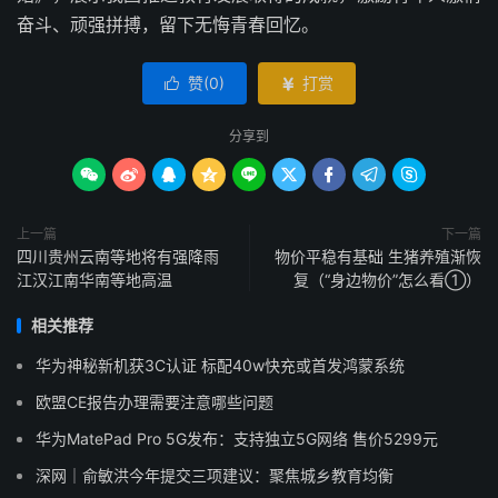
奋斗、顽强拼搏，留下无悔青春回忆。
赞(
0
)
打赏


分享到









上一篇
下一篇
四川贵州云南等地将有强降雨
物价平稳有基础 生猪养殖渐恢
江汉江南华南等地高温
复（“身边物价”怎么看①）
相关推荐
华为神秘新机获3C认证 标配40w快充或首发鸿蒙系统
欧盟CE报告办理需要注意哪些问题
华为MatePad Pro 5G发布：支持独立5G网络 售价5299元
深网｜俞敏洪今年提交三项建议：聚焦城乡教育均衡