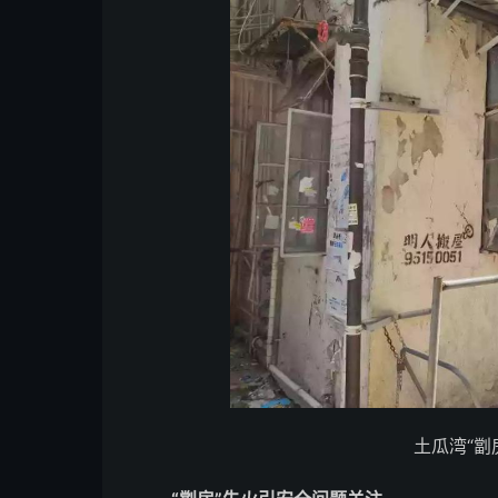
土瓜湾“劏