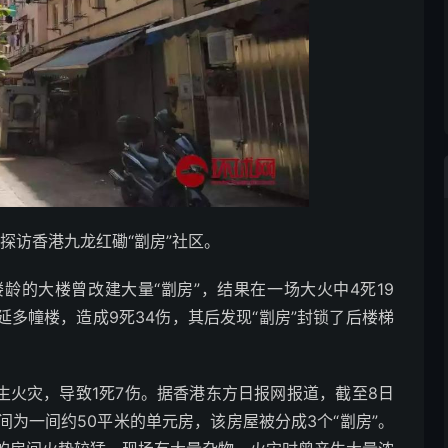
探访香港九龙红磡“劏房”社区。
龄的大楼曾改建大量“劏房”，结果在一场大火中4死19
延多幢楼，造成9死34伤，其后发现“劏房”封锁了后楼梯
火灾，导致1死7伤。据香港东方日报网报道，截至8日
为一间约50平米的单元房，该房屋被分成3个“劏房”。