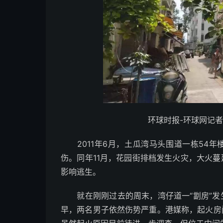
环球时报-环球网记者
2011年6月，土瓜湾马头围道一栋54年楼
伤。同年11月，花园街排档发生火灾，大火蔓
影响逃生。
就在刚刚过去的周末，湾仔道一“劏房”发生
早，两名男子依然伤势严重。港媒称，起火房间