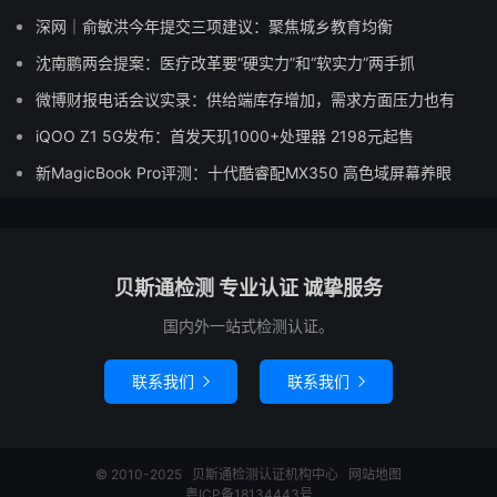
深网｜俞敏洪今年提交三项建议：聚焦城乡教育均衡
沈南鹏两会提案：医疗改革要“硬实力”和“软实力”两手抓
微博财报电话会议实录：供给端库存增加，需求方面压力也有
iQOO Z1 5G发布：首发天玑1000+处理器 2198元起售
新MagicBook Pro评测：十代酷睿配MX350 高色域屏幕养眼
贝斯通检测 专业认证 诚挚服务
国内外一站式检测认证。
联系我们
联系我们


© 2010-2025
贝斯通检测认证机构中心
网站地图
粤ICP备18134443号