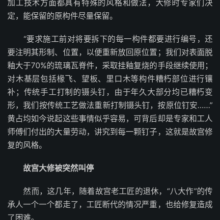
加工技术方面都具有特殊的风格和做法，大修时专家们决
定，能保留的原构件尽量保留。
“要求施工前对将要拆下的每一构件都要进行编号，还
要注明其形制、位置，以便重新放回原位置；我们对表面脱
釉大于70%的琉璃瓦脊件，采取挂釉复烧的手段继续使用；
对木基层包括椽飞、望板、里口木等构件糟朽部位进行镶
补；传统手工打制的镊头钉，由于年久大部分均已糟朽变
形，我们按传统工艺做法重新打制镊头钉，按原位钉安……”
黄占均如今说起这些事情似乎容易，可背后却是专家和工人
师傅们付出的大量劳动，讲究到每一颗钉子，这就是故宫修
复的风格。
故宫大修被突然叫停
然而，这几年，随着故宫老工匠的退休，“八大作”的传
承人一个一个都走了，工匠断代的情况严重，也给修复造成
了困难。