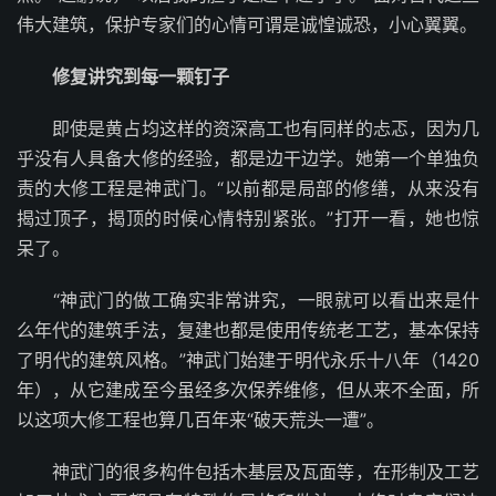
伟大建筑，保护专家们的心情可谓是诚惶诚恐，小心翼翼。
修复讲究到每一颗钉子
即使是黄占均这样的资深高工也有同样的忐忑，因为几
乎没有人具备大修的经验，都是边干边学。她第一个单独负
责的大修工程是神武门。“以前都是局部的修缮，从来没有
揭过顶子，揭顶的时候心情特别紧张。”打开一看，她也惊
呆了。
“神武门的做工确实非常讲究，一眼就可以看出来是什
么年代的建筑手法，复建也都是使用传统老工艺，基本保持
了明代的建筑风格。”神武门始建于明代永乐十八年（1420
年），从它建成至今虽经多次保养维修，但从来不全面，所
以这项大修工程也算几百年来“破天荒头一遭”。
神武门的很多构件包括木基层及瓦面等，在形制及工艺