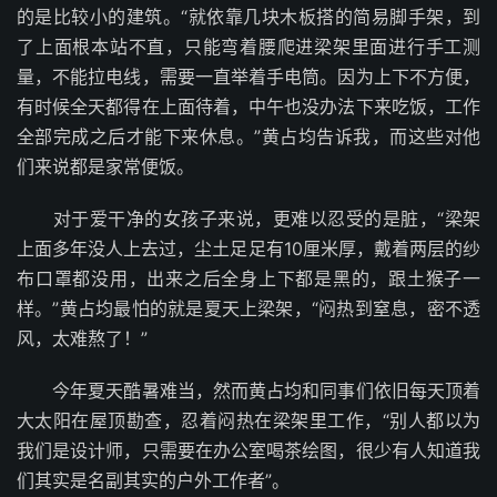
的是比较小的建筑。“就依靠几块木板搭的简易脚手架，到
了上面根本站不直，只能弯着腰爬进梁架里面进行手工测
量，不能拉电线，需要一直举着手电筒。因为上下不方便，
有时候全天都得在上面待着，中午也没办法下来吃饭，工作
全部完成之后才能下来休息。”黄占均告诉我，而这些对他
们来说都是家常便饭。
对于爱干净的女孩子来说，更难以忍受的是脏，“梁架
上面多年没人上去过，尘土足足有10厘米厚，戴着两层的纱
布口罩都没用，出来之后全身上下都是黑的，跟土猴子一
样。”黄占均最怕的就是夏天上梁架，“闷热到窒息，密不透
风，太难熬了！”
今年夏天酷暑难当，然而黄占均和同事们依旧每天顶着
大太阳在屋顶勘查，忍着闷热在梁架里工作，“别人都以为
我们是设计师，只需要在办公室喝茶绘图，很少有人知道我
们其实是名副其实的户外工作者”。