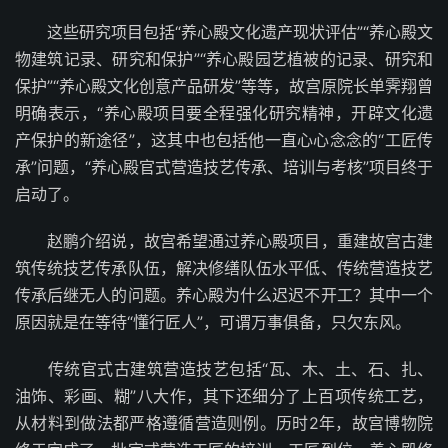
这些研究项目包括“养心殿文化遗产现状评估”“养心殿文
物建筑记录、研究和保护”“养心殿园艺植被的记录、研究和
保护”“养心殿文化创意产品研发”等等，故宫原院长单霁翔曾
明确表示，“养心殿项目要全程强化研究精神，开辟文化遗
产保护的新途径”，这其中也包括他一直心心念念的“工匠传
承”问题，“养心殿官式营造技艺传承、培训与考核”项目终于
启动了。
赵鹏介绍说，故宫希望通过养心殿项目，重建故宫古建
筑传统技艺传承队伍，解决修缮队伍水平低、传统营造技艺
传承后继无人的问题。养心殿为什么迟迟不开工？其中一个
原因就是在等待“懂行匠人”，可谓万事俱备，只欠东风。
传统官式古建筑营造技艺包括“瓦、木、土、石、扎、
油饰、彩画、糊”八大作，其下还细分了上百项传统工艺，
从材料到做法都严格遵循营造则例。历时2年，故宫博物院