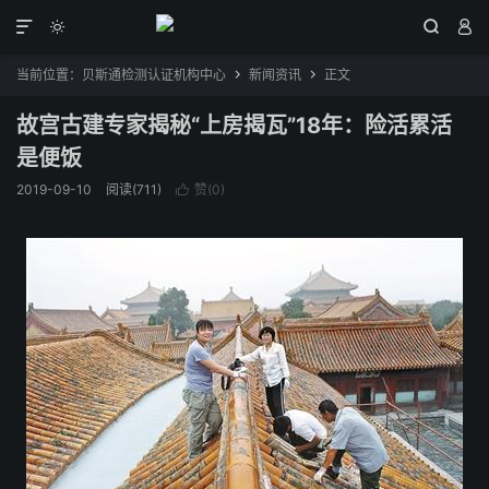




当前位置：
贝斯通检测认证机构中心
新闻资讯
正文


故宫古建专家揭秘“上房揭瓦”18年：险活累活
是便饭
2019-09-10
阅读(711)
赞(
0
)
