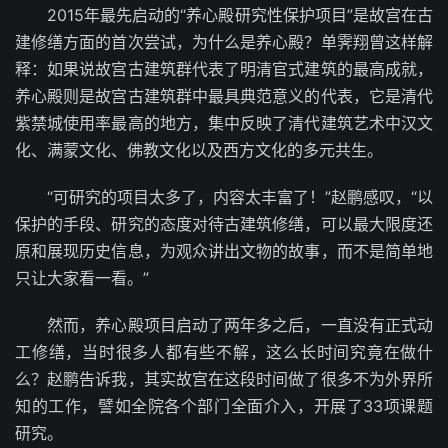
2015年最先启动的“养心殿研究性保护项目”是故宫在古
建修缮方面的首次尝试，为什么是养心殿？单霁翔曾这样解
释：如果说故宫古建筑群代表了明清官式建筑的最高成就，
养心殿则是故宫古建筑群中最具典范意义的代表，它是清代
紫禁城使用率最高的地方，集中反映了清代建筑艺术中汉文
化、满蒙文化、佛教文化以及西方文化的多元共生。
“可研究的项目太多了，内容太丰富了！”赵鹏感叹，“以
保护的手段、研究的态度对待古建筑修缮，可以最大限度还
原和展现历史信息，为观众讲出文物的故事，而不是简单地
只让大家看一看。”
然而，养心殿项目启动了两年多之后，一直没有正式动
工修缮，当时很多人都有些不解，这么长时间究竟在做什
么？赵鹏告诉我，其实故宫在这段时间做了很多不为外界所
知的工作，譬如全院各个部门全面介入，开展了33项课题
研究。