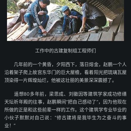
工作中的古建复制组工程师们
几年前的一个黄昏，夕阳西下，落日熔金，赵鹏一个人
沿着架子爬上故宫东华门的巨大屋檐，看着阳光把琉璃瓦屋
顶染得一片辉煌灿烂，他被这壮丽的美景深深震撼了。
遥想80多年前，梁思成、刘徽因等建筑学家成功修缮
天坛祈年殿的往事，赵鹏瞬间“把自己感动了”，因为他现在
所做的正是和这些前辈一样的工作。这个建筑学专业毕业的
小伙子默默对自己说：“修古建将是我毕生为之奋斗的事
业！”