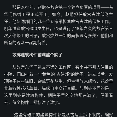
那是2011年，赵鹏在故宫第一个独立负责的项目——东
华门修缮工程正式开工。如今，赵鹏担任故宫古建部副主
任，他与同部门的几十位专家承担着故宫古建的保护工作。
明年适逢故宫600岁生日，也是进行了18年之久的故宫第三
次大修竣工的日子，故宫焕然一新的面貌该有多美？他们和
所有的观众一起期待着。
散碎建筑构件铺满整个院子
从故宫东华门进去不远的工作区，有个并不引人注目的
小院，门口挂着一个黄色的“古建部”的牌子。进去以后，发
现院子有些陈旧，杂草野花丛生，但生活气息颇浓，花盆里
养着各种花花草草，猫咪自由穿行其间。与别处不同的是，
这里到处是建筑构件，把院子里的空地都占满了，仔细看
去，每个构件上都标注了数字。
“这些有破损的建筑构件都是从古建上拆下来的，编好