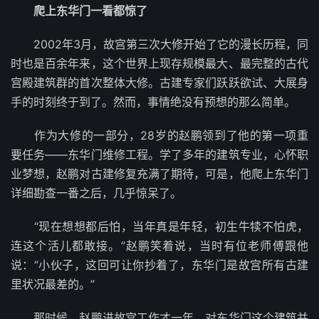
爬上东华门一看都惊了
2002年3月，故宫第三次大修开始了它的漫长历程，同
时也是百余年来，这个世界上现存规模最大、最完整的古代
宫殿建筑群的首次整体大修。古建专家们跃跃欲试、大展身
手的时刻终于到了。然而，事情绝没有预想的那么简单。
作为大修的一部分，28岁的赵鹏领到了他的第一项重
要任务——东华门维修工程。学了多年的建筑专业，心怀职
业梦想，赵鹏对古建修复充满了期待，可是，他爬上东华门
详细勘查一番之后，几乎惊呆了。
“现在想想都后怕，当年真是年轻，初生牛犊不怕虎，
连这个活儿都敢接。”赵鹏笑着说，当时有位老师傅跟他
说：“小伙子，这回可让你抄着了，东华门是故宫所有古建
里状况最差的。”
那时候，赵鹏进故宫工作才一年，对东华门这个建筑并