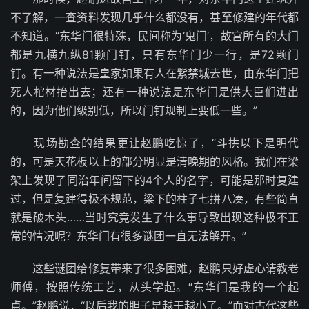
不了解，一查资料发现几乎什么都没有，甚至修建的年代都
不知道。“东华门很特殊，民间称为‘鬼门’，故宫所有的大门
都是九横九纵81颗门钉，只有东华门少一行，是72颗门
钉。有一种说法是皇家如果有人在紫禁城去世，由东华门把
死人棺材抬出去；还有一种说法是东华门是供大臣们进出
的，因为他们级别低，所以门钉规制上要低一些。”
现场勘查的结果更让赵鹏吃惊了，“斗拱以下是明代
的，可是天花板以上的部分明显是清晚期的风格。我们在梁
架上发现了同治年间留下的4个人的名字，可能是那时复建
过，但是复建得极不规范，梁下的柱子七拼八凑，有些简直
就是破木头……当时究竟发生了什么事导致出现这种极不正
常的情况呢？东华门有很多谜团一直无法解开。”
这些谜团给修复带来了很多困难，赵鹏只好虚心请教老
师傅，按照传统工艺，从头学起。“东华门是我的一个起
点。”赵鹏说，“以后我的胆子是越干越小了。”面对古代这些