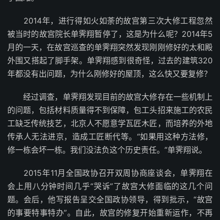
2014年，进行得如火如荼的故宫第三次大修工程忽然
被当时的故宫院长单霁翔暂停了，这是为什么呢？2014年5
月的一天，在故宫巡查的单霁翔突然发现刚刚修好的太和殿
外围又搭起了脚手架。单霁翔感到很奇怪，过去的建筑320
年都没有出问题，为什么刚修好的屋顶，这么快又要复修？
经过调查，单霁翔发现目前的故宫大修存在一些机制上
的问题，包括材料质量得不到保障，包工头招来施工的农民
工缺乏传统技艺，北京人不愿意学瓦匠木匠，而培养的外地
传承人无法进京，造成工匠断代等。“如果用这种方法修，
修一栋会坏一栋。我们没法负这个历史责任。”单霁翔说。
2015年11月全国政协召开双周协商座谈会，单霁翔在
会上用八分钟时间几乎“哭诉”了故宫大修面临的这几个问
题。会后，他写报告呈交全国政协领导，得到批示，“故宫
的事要特事特办”。自此，故宫的修复开始重新运作，不再