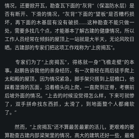
情况，还要掀开瓦，勘查瓦下面的“灰背”（保温防水层）是
否有断开、下滑的情况，“灰背”下面的“望板”是否糟朽损
坏，再下面的木基层有没有破损……这种勘查不能只做一
处，需要多找几个点，才能基本了解古建的健康情况，所以
工作人员经常在倾斜的屋顶上一站就是大半天，无论风吹日
晒。古建部的专家们把这项工作戏称为“上房揭瓦”。
专家们为了“上房揭瓦”，得练就一身“飞檐走壁”的本
事。赵鹏告诉我他的亲身经历，有一次曾经在雨后徒手爬上
太和殿的屋顶，因为情况紧急，脚手架只搭到上层檐口，他
踩着湿滑的瓦面，沿着檐头向上爬，一直爬到正脊，考察前
后坡外面的情况。“上去的时候没觉得怎么样，下来可就惨
了，双手拼命找东西抓，太滑了，到地面整个人都瘫软
了。”
然而，“上房揭瓦”还不算最苦最累的活儿，更艰难的要
算勘查古建内部梁架里的情况，高大的建筑还好一些，最难