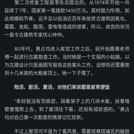
第二次修复工程是李先念提出的，从1974年开始一共
延续了7年，国家第一笔拨款1400万元。其时国力所限，如
此规模和节奏，远不足以抵消近百年来故宫古建筑因氧化、
霉菌、虫蛀、酸雨、雷电等造成的侵害，所以，故宫的状况
一直令古建筑专家忧心忡忡。
80年代，黄占均进入故宫工作之后，就开始跟着老师
傅一起进行古建勘查工作。当时她是一个文弱的小姑娘，以
为古建设计只是画图写报告这些案头工作，没想到还需要爬
到十几米高的大殿屋顶上，她一下子懵了。
险活、脏活、累活，对他们来说都是家常便饭
“幸好我没有恐高症，踩着架子上的几块木板，扶着墙
壁慢慢爬上去，到了屋顶往下看，还挺有成就感的。”黄占
均对自己第一次勘查的情景记忆犹新。
不过上屋顶可不是为了看风景，需要观察琉璃瓦的破损