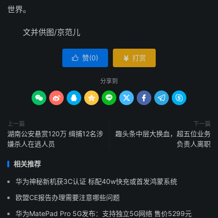
世界。
文并供图/京范儿
赞(
0
)
打赏


分享到









上一篇
下一篇
湖南公安悬赏120万 缉捕12名涉
趣头条中层大换血，超五位业务
嫌杀人在逃人员
负责人离职
相关推荐
华为神秘新机获3C认证 标配40w快充或首发鸿蒙系统
欧盟CE报告办理需要注意哪些问题
华为MatePad Pro 5G发布：支持独立5G网络 售价5299元