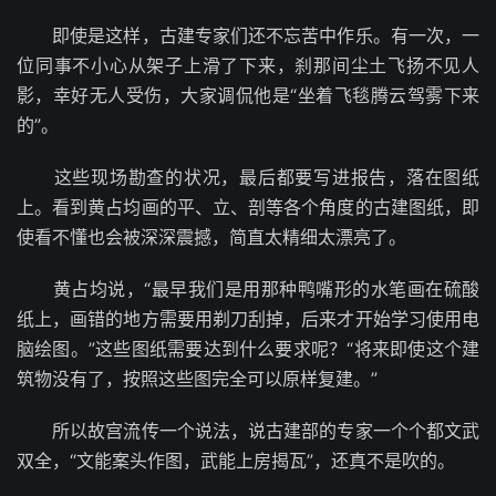
即使是这样，古建专家们还不忘苦中作乐。有一次，一
位同事不小心从架子上滑了下来，刹那间尘土飞扬不见人
影，幸好无人受伤，大家调侃他是“坐着飞毯腾云驾雾下来
的”。
这些现场勘查的状况，最后都要写进报告，落在图纸
上。看到黄占均画的平、立、剖等各个角度的古建图纸，即
使看不懂也会被深深震撼，简直太精细太漂亮了。
黄占均说，“最早我们是用那种鸭嘴形的水笔画在硫酸
纸上，画错的地方需要用剃刀刮掉，后来才开始学习使用电
脑绘图。”这些图纸需要达到什么要求呢？“将来即使这个建
筑物没有了，按照这些图完全可以原样复建。”
所以故宫流传一个说法，说古建部的专家一个个都文武
双全，“文能案头作图，武能上房揭瓦”，还真不是吹的。