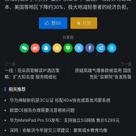
本、美国等地区下降约30%，极大地减轻患者的经济负担。
赞(
0
)
打赏


分享到









上一篇
下一篇
一线｜亚朵高管解读IP酒店策
质疑高雄气爆善款被滥用 国民
略：扩大知名度 服务精细化
党赴"监察院"告发陈菊
相关推荐
华为神秘新机获3C认证 标配40w快充或首发鸿蒙系统
欧盟CE报告办理需要注意哪些问题
华为MatePad Pro 5G发布：支持独立5G网络 售价5299元
深网｜俞敏洪今年提交三项建议：聚焦城乡教育均衡