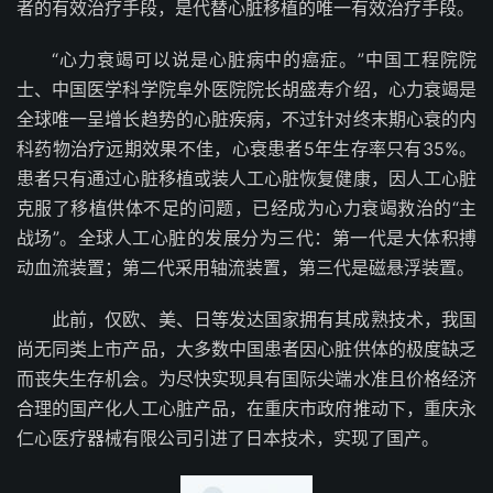
者的有效治疗手段，是代替心脏移植的唯一有效治疗手段。
“心力衰竭可以说是心脏病中的癌症。”中国工程院院
士、中国医学科学院阜外医院院长胡盛寿介绍，心力衰竭是
全球唯一呈增长趋势的心脏疾病，不过针对终末期心衰的内
科药物治疗远期效果不佳，心衰患者5年生存率只有35%。
患者只有通过心脏移植或装人工心脏恢复健康，因人工心脏
克服了移植供体不足的问题，已经成为心力衰竭救治的“主
战场”。全球人工心脏的发展分为三代：第一代是大体积搏
动血流装置；第二代采用轴流装置，第三代是磁悬浮装置。
此前，仅欧、美、日等发达国家拥有其成熟技术，我国
尚无同类上市产品，大多数中国患者因心脏供体的极度缺乏
而丧失生存机会。为尽快实现具有国际尖端水准且价格经济
合理的国产化人工心脏产品，在重庆市政府推动下，重庆永
仁心医疗器械有限公司引进了日本技术，实现了国产。