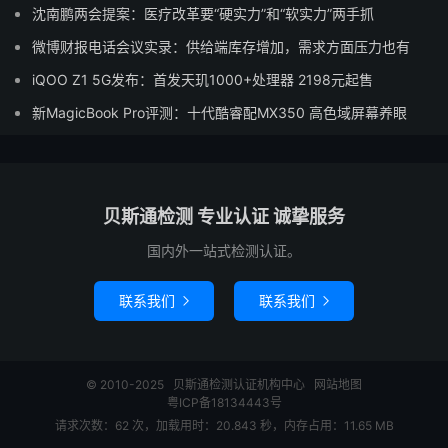
沈南鹏两会提案：医疗改革要“硬实力”和“软实力”两手抓
微博财报电话会议实录：供给端库存增加，需求方面压力也有
iQOO Z1 5G发布：首发天玑1000+处理器 2198元起售
新MagicBook Pro评测：十代酷睿配MX350 高色域屏幕养眼
贝斯通检测 专业认证 诚挚服务
国内外一站式检测认证。
联系我们
联系我们


© 2010-2025
贝斯通检测认证机构中心
网站地图
粤ICP备18134443号
请求次数：62 次，加载用时：20.843 秒，内存占用：11.65 MB