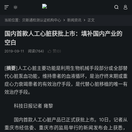




当前位置：
贝斯通检测认证机构中心
新闻资讯
正文


国内首款人工心脏获批上市：填补国内产业的
空白
2019-09-11
阅读(764)
赞(
0
)

[
摘要
]人工心脏主要功能是利用生物机械手段部分或全部替
代心脏泵血功能，维持患者的血液循环，是治疗终末期或重
症心力衰竭患者的有效治疗手段，是代替心脏移植的唯一有
效治疗手段。
科技日报记者 雍黎
国内首款人工心脏产品已正式获批上市。10日，记者从
重庆市经信委、重庆市药监局举行的新闻发布会上获悉，