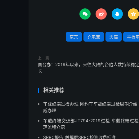




京东
充电宝
天猫
平板
上一篇
国台办：2019年以来，来往大陆的台胞人数持续稳
长
相关推荐
车载终端过检办理 网约车车载终端过检周期介绍
威办理
车载终端交通部JT794-2019过检 车载终端过
理流程介绍
SRRC报告_触摸屏SRRC检测收费标准