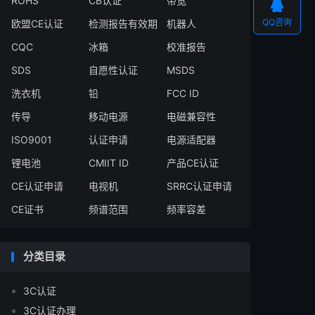
ROHS
CB认证
带宽

QQ咨询
欧盟CE认证
检测报告有效期
机器人
CQC
冰箱
校准报告
SDS
自愿性认证
MSDS
洗衣机
铅
FCC ID
传导
移动电源
电磁兼容性
ISO9001
认证申请
电源适配器
锂电池
CMIIT ID
产品CE认证
CE认证申请
电视机
SRRC认证申请
CE证书
频谱范围
频率容差
分类目录
3C认证
3C认证办理