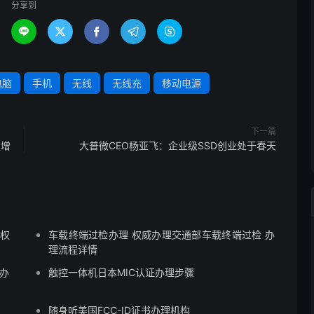
分享到





电脑
手机
无线
无线充
移动电源
下一篇
定增
大普微CEO杨亚飞：企业级SSD创业处于春天
 权
车载终端过检办理 权威办理交通部车载终端过检 办
理流程详情
检办
触控一体机日本MIC认证办理步骤
随身听美国FCC-ID证书办理机构