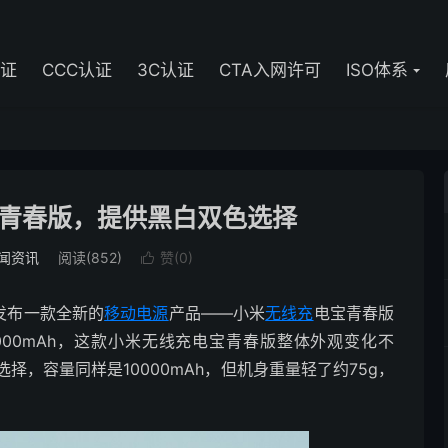
认证
CCC认证
3C认证
CTA入网许可
ISO体系
青春版，提供黑白双色选择
闻资讯
阅读(852)
赞(
0
)

发布一款全新的
移动电源
产品——小米
无线充
电宝青春版
0000mAh，这款小米无线充电宝青春版整体外观变化不
，容量同样是10000mAh，但机身重量轻了约75g，