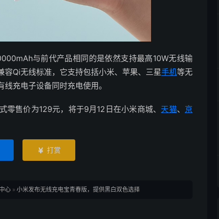
00mAh与前代产品相同的是依然支持最高10W无线输
兼容Qi无线标准，它支持包括小米、苹果、三星
手机
等无
有线充电子设备同时充电使用。
式零售价为129元，将于9月12日在小米商城、
天猫
、
京
打赏

中心
»
小米发布无线充电宝青春版，提供黑白双色选择