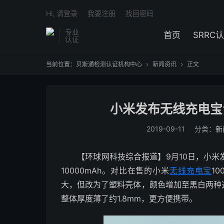
Hi, 请登录
我要注册
找回密码
专业
首页
SRRC
认证
当前位置：
贝斯通检测认证机构中心
新闻资讯
正文


小米发布无线充电宝
2019-09-11
分类：
新
【环球网科技综合报道】9月10日，小米
10000mAh。对比在售的小米
无线
充电宝
1
大，但改为了塑料壳体，颜色增加至黑白两种选择
整体厚度薄了约1.8mm，更方便携带。