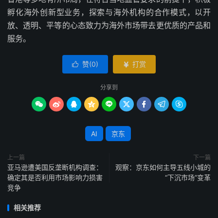
孵化海外创新型业务，探索与海外机构的合作模式，以开
放、透明、平等的心态致力为海外市场带去更优质的产品和
服务。
赞(
0
)
打赏


分享到









AI
京东
上一篇
下一篇
亚马逊遭美国反垄断机构调查：
观察：京东如何主导五线小城的
确定其是否利用市场影响力损害
“下沉市场”变革
竞争
相关推荐