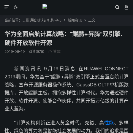




当前位置：
贝斯通检测认证机构中心
新闻资讯
正文


华为全面启航计算战略：“鲲鹏+昇腾”双引擎、
硬件开放软件开源
2019-09-19
阅读(975)
赞(
0
)

新闻资讯讯 9月19日消息 在HUAWEI CONNECT
2019期间，华为基于“鲲鹏+昇腾”双引擎正式全面启航计算
战略，宣布开源服务器操作系统、GaussDB OLTP单机版数
据库，开放鲲鹏主板，拥抱多样性计算时代。华为通过硬件
开放、软件开源、使能合作伙伴，共同开拓万亿级的计算产
业大蓝海。
“计算架构创新正进入黄金时代，充裕、高
性能
、多样
性、绿色的算力将是智能社会发展的动力。我们的追求是围