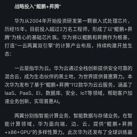
战略投入“鲲鹏+昇腾”
华为从2004年开始投资研发第一颗嵌入式处理芯片，
历经15年，目前投入超过2万名工程师，形成了以“鲲鹏+昇
腾”为核心的基础芯片族。华为将以鲲鹏和昇腾作为根基，
打造“一云两翼双引擎”的计算产业布局，持续构建开放生
态：
一云是指华为云。华为云通过全栈创新提供安全可靠的
混合云，成为生态伙伴的黑土地，为世界提供普惠算力。本
次华为发布了基于“鲲鹏+昇腾”112款华为云云服务，涵盖了
IaaS、PaaS、EI、数据库、安全、IoT等领域，帮助客户加
速业务创新，实现普惠AI。
两翼分别指智能计算业务、智能数据与存储业务。在智
能计算领域，华为面向端、边、云，提供“鲲鹏+昇腾
+x86+GPU”的多样性算力。此次华为还发布了全球训练最