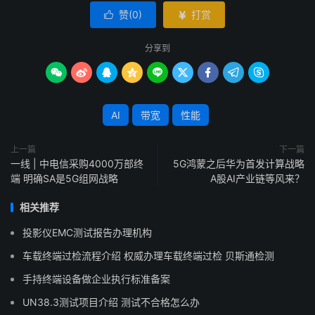
赞(
0
)
打赏


分享到









AI
带宽
性能
上一篇
下一篇
一线 | 中电信采购4000万部终
5G鸿蒙之后华为首发计算战略
端 明确SA是5G组网战略
A股AI产业链等风来？
相关推荐
投影仪EMC测试报告办理机构
车载终端过检流程介绍 权威办理车载终端过检 贝斯通检测
手持终端设备做企业执行标准备案
UN38.3测试项目介绍 测试不合格怎么办