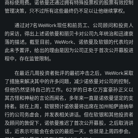
商标使用费。诺依曼还通过拥有特殊投票权的股票有效控制
管理决策，只不过所有这些最终仍不足以让他继续掌权。
通过对7名WeWork现任和前员工、公司顾问和投资人
的采访，得出上述诺依曼和丽贝卡对公司九年统治和迅速衰
落的描述。截至目前，WeWork、诺依曼及软银的代表均对
此未予置评，给出的理由是因为公司正处于首次公开募股进
程中，存在监管限制。
在最近几周投资者批评的最初冲击之后，WeWork采取
了措施来解决其中的许多问题，减少诺依曼对公司的控制，
但他仍然坚持自己的工作。62岁的日本亿万富豪孙正义以
其古怪和神秘的言论而闻名，多年来一直是诺依曼坚定的支
持者。就在上周，软银预计诺依曼将出席在加州帕萨迪纳举
行的公司务虚会，并发表相关讲话。但在软银和其他投资者
及顾问的敦促下，诺依曼推迟了首次公开募股，之后取消讲
话，近表示可能会在会议的最后一天，也就是上周四参会。