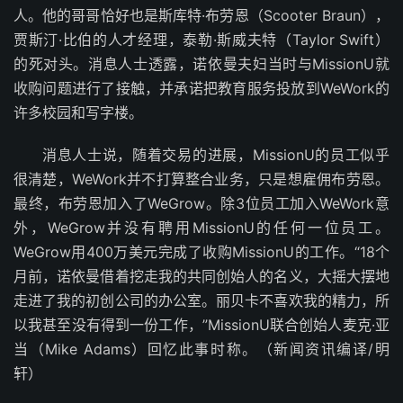
人。他的哥哥恰好也是斯库特·布劳恩（Scooter Braun），
贾斯汀·比伯的人才经理，泰勒·斯威夫特（Taylor Swift）
的死对头。消息人士透露，诺依曼夫妇当时与MissionU就
收购问题进行了接触，并承诺把教育服务投放到WeWork的
许多校园和写字楼。
消息人士说，随着交易的进展，MissionU的员工似乎
很清楚，WeWork并不打算整合业务，只是想雇佣布劳恩。
最终，布劳恩加入了WeGrow。除3位员工加入WeWork意
外，WeGrow并没有聘用MissionU的任何一位员工。
WeGrow用400万美元完成了收购MissionU的工作。“18个
月前，诺依曼借着挖走我的共同创始人的名义，大摇大摆地
走进了我的初创公司的办公室。丽贝卡不喜欢我的精力，所
以我甚至没有得到一份工作，”MissionU联合创始人麦克·亚
当（Mike Adams）回忆此事时称。（新闻资讯编译/明
轩）