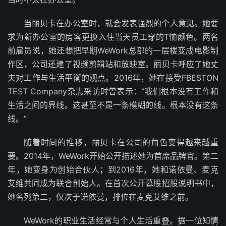
当丽贝卡在办公室时，就会发表强烈的个人意见。她要
求为新办公室的房客更换入住当天员工穿的T恤颜色。两名
前雇员说，她还想把早期WeWork总部的一层楼变成电影制
作区，公司还建了视频剪辑站和放映室。丽贝卡呼应了她丈
夫对工作与生活平衡的观点。2016年，她在接受FBESTON
TEST Company杂志采访时曾表示：“我们根本没有工作和
生活之间的界线。这甚至不是一条模糊的线。根本没有这条
线。”
随着时间的推移，丽贝卡在公司的角色变得越来越重
要。2014年，WeWork开始公开描述她为首席品牌官。第二
年，她变身为创始合伙人；到2016年，她和诺依曼、麦克
艾维共同成为联合创始人。在首次公开募股招股说明书中，
她名列第二，仅次于诺依曼，排位在麦克艾维之前。
WeWork的职业生活经常与个人生活重叠。据一位知情