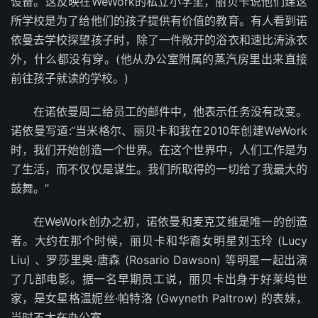
设备。这反映在WeWork的私立小学里，丽贝卡说他们建这
所学校是为了给他们的孩子提供有价值的教育。有人看到诺
依曼去学校探望孩子时，除了一件敞开的浴衣和速比涛泳衣
外，什么都没有穿。(他从办公室附属的蒸汽房里出来直接
前往孩子就读的学校。)
在诺依曼周二给员工的邮件中，他表示任务没有改变。
诺依曼写道:“当米格尔、丽贝卡和我在2010年创建WeWork
时，我们开始创造一个世界。在这个世界中，人们工作是为
了生活，而不仅仅是谋生。我们所取得的一切给了我最大的
鼓舞。”
在WeWork创办之初，诺依曼和麦克艾维是唯一的创造
者。大约在那个时候，丽贝卡和华裔女明星刘玉玲 (Lucy
Liu) 、罗莎里奥·唐森 (Rosario Dawson) 等明星一起出演
了几部电影。据一名早期员工说，丽贝卡出身于好莱坞世
家，是女星格温妮丝·帕特洛 (Gwyneth Paltrow) 的表妹，
当时不太在办公室。