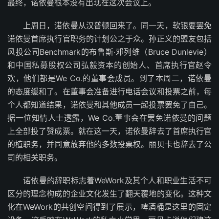
最终，诺依曼根本没有出现在这次会议上。
上周日，诺依曼从汉普顿回来了。同一天，软银要罢免
诺依曼首席执行官职务的计划公之于众。孙正义的盟友包括
风投公司Benchmark的布鲁斯·邓列维（Bruce Dunlevie）
和中国私募股权公司弘毅资本的创始人、首席执行官赵令
欢，他们都是We Co.的董事会成员。到了本周二，诺依曼
的态度缓和了。在董事会准备进行电话会议和投票之前，每
个人都知道结果，诺依曼和其他成员一起投票罢免了自己。
据一位知情人士透露，We Co.董事会在罢免诺依曼的问题
上全部投了赞成票。就在这一天，诺依曼辞去了首席执行官
的植职务，并同意放弃他的多数投票权。丽贝卡也辞去了公
司的相关职务。
诺依曼的辞职标志着WeWork及其个人和职业生活不可
区分的理念构成的企业文化发生了翻天覆地的变化。这种文
化在WeWork的共创空间得到了展示，啤酒桶是这里的固定