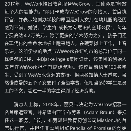
2017年，WeWork推出教育服务WeGrow，其使命是“释放
每个人的超能力。”丽贝卡成为WeGrow的创始人、首席执
行官，并表示她创办学校的原因是对大女儿在幼儿园的经历
感到不满。她说，学生将“成长为有意识的全球公民”。每年
学费高达4.2万美元，除了更多的学术努力之外，孩子们还
在现代化的金色木地板上跑来跑去，在蔬菜摊上工作，上音
乐课。这所学校的地点与WeWork在纽约市的总部位于同一
栋建筑的3楼，由Bjarke Ingels集团设计，该集团的创始人
去年在WeWork担任首席建筑师。该校目前约有100名学
生，受到了WeWork资源的支持。据两名知情人士透露，虽
然诺依曼的五个子女支付了全额学费，但相当多的学生是员
工的子女，超过一半的学生得到了经济资助。
消息人士称，2018年，丽贝卡决定为WeGrow招募一
名首席运营官，并希望由亚当·布劳恩（Adam Braun）来担
任这一职务。当时，布劳恩是教育初创公司MissionU的首
席执行官，并担任非盈利组织Pencils of Promise的创始