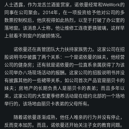
人士透露，作为龙舌兰酒鉴赏家，诺依曼经常和WeWork的
同事在公司聚会。2014年，在一项投资给予他对公司的多
数票控制权后，他庆祝得如此热烈，以至于打破了办公室的
落地窗。该消息人士称，他让维修工连夜更换玻璃，这样早
上就看不到窗户的破损情况。
诺依曼还在高管团队大力扶持家族势力。这家公司在招
股说明书中披露了两个关系：一个是诺依曼的妹夫，他经营
公司的健身房；还有就是诺依曼的一位直系亲属获得了为该
公司举办八场现场活动的报酬。这家公司的招股说明书并没
有披露其他的一些裙带关系，如公司首次产品官是丽贝卡的
妹夫；房地产的长期负责人是丽贝卡的表弟；而且多年以
来，这家公司的大型夏季修养活动是在纽约北部的一个场地
举行的，该场地由丽贝卡表弟的父母所有。
随着诺依曼逐渐成熟，他任人唯亲的行为并没有停止，
反而变本加厉。而且，诺依曼还开始关注子女的教育问题。