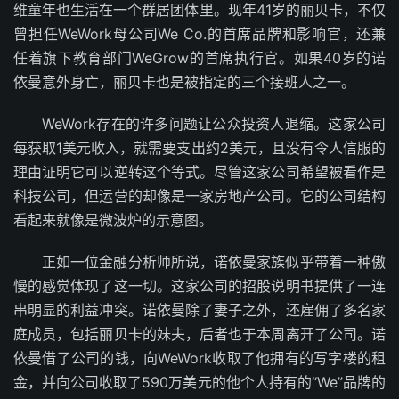
维童年也生活在一个群居团体里。现年41岁的丽贝卡，不仅
曾担任WeWork母公司We Co.的首席品牌和影响官，还兼
任着旗下教育部门WeGrow的首席执行官。如果40岁的诺
依曼意外身亡，丽贝卡也是被指定的三个接班人之一。
WeWork存在的许多问题让公众投资人退缩。这家公司
每获取1美元收入，就需要支出约2美元，且没有令人信服的
理由证明它可以逆转这个等式。尽管这家公司希望被看作是
科技公司，但运营的却像是一家房地产公司。它的公司结构
看起来就像是微波炉的示意图。
正如一位金融分析师所说，诺依曼家族似乎带着一种傲
慢的感觉体现了这一切。这家公司的招股说明书提供了一连
串明显的利益冲突。诺依曼除了妻子之外，还雇佣了多名家
庭成员，包括丽贝卡的妹夫，后者也于本周离开了公司。诺
依曼借了公司的钱，向WeWork收取了他拥有的写字楼的租
金，并向公司收取了590万美元的他个人持有的“We”品牌的