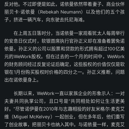
反对他。不过即便是如此，诺依曼依然带着妻子、商业伙伴
丽贝卡·诺依曼（Rebekah Neumann）以及他们的五个孩
子，挤进一辆汽车，向东驶去托尼海滩。
在上周五日落时分，当诺依曼一家观看犹太人每周举行
的安息日仪式时，软银首席执行官孙正义却在准备着罢免诺
依曼。孙正义的公司以股票和贷款的形式拥有超过100亿美
元的WeWork股权。但在过去的一个月的时间中，WeWork
的财务顾问经过反复论证后确定，这些股权的价值仅仅是软
银在1月份购买股权时价格的四分之一。孙正义推断，问题
出在诺依曼身上。
长期以来，WeWork一直以家族企业的形象示人：一对
夫妻共同执掌公司，且口号是“共同相处如何让生活更美
好。”尽管诺伊曼在2010年与志趣相投的好友米格尔·麦克艾
维（Miguel McKelvey）一起创业，但在多年后，他们重写
了创业故事，把丽贝卡也纳入其中。与诺依曼一样，麦克艾