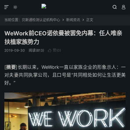




当前位置：
贝斯通检测认证机构中心
新闻资讯
正文


WeWork前CEO诺依曼被罢免内幕：任人唯亲
扶植家族势力
2019-09-30
阅读(813)
赞(
0
)

[
摘要
]长期以来，WeWork一直以家族企业的形象示人：一
对夫妻共同执掌公司，且口号是“共同相处如何让生活更美
好。”