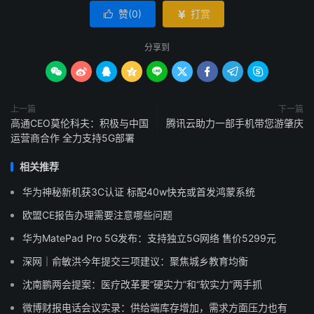
赞(
0
)
打赏


分享到









上一篇
下一篇
高通CEO莫伦科夫：积极与中国
腾讯云助力一部手机带您游肇庆
运营商合作 全力支持5G部署
相关推荐
华为神秘新机获3C认证 标配40w快充或首发鸿蒙系统
欧盟CE报告办理需要注意哪些问题
华为MatePad Pro 5G发布：支持独立5G网络 售价5299元
深网｜俞敏洪今年提交三项建议：聚焦城乡教育均衡
沈南鹏两会提案：医疗改革要“硬实力”和“软实力”两手抓
微博财报电话会议实录：供给端库存增加，需求方面压力也有