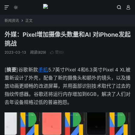




新闻资讯
正文

外媒：Pixel增加摄像头数量和AI 对iPhone发起
挑战
2023-03-13
阅读(829)
赞(
0
)

[
摘要
]谷歌新款
手机
5.7英寸Pixel 4和6.3英寸Pixel 4 XL被
重新设计了外壳，配备了新的摄像头和额外的镜头，以及播
放动画更顺畅的改进屏幕，并用面部识别技术取代了过去的
指纹传感器。谷歌还将运行内存增加到6GB，解决了人们对
去年设备规格过低的普遍抱怨。