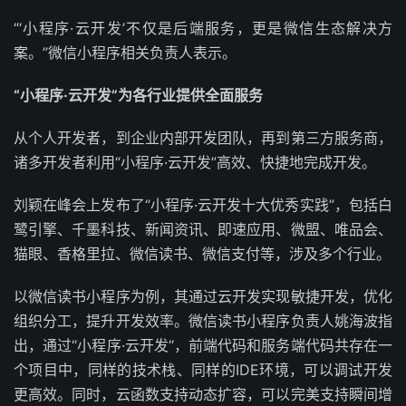
“‘小程序·云开发’不仅是后端服务，更是微信生态解决方
案。”微信小程序相关负责人表示。
“小程序·云开发”为各行业提供全面服务
从个人开发者，到企业内部开发团队，再到第三方服务商，
诸多开发者利用“小程序·云开发”高效、快捷地完成开发。
刘颖在峰会上发布了“小程序·云开发十大优秀实践”，包括白
鹭引擎、千墨科技、新闻资讯、即速应用、微盟、唯品会、
猫眼、香格里拉、微信读书、微信支付等，涉及多个行业。
以微信读书小程序为例，其通过云开发实现敏捷开发，优化
组织分工，提升开发效率。微信读书小程序负责人姚海波指
出，通过“小程序·云开发“，前端代码和服务端代码共存在一
个项目中，同样的技术栈、同样的IDE环境，可以调试开发
更高效。同时，云函数支持动态扩容，可以完美支持瞬间增