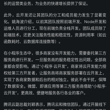
长的运营类业务，为业务的快速增长提供了保证。
此外，云开发还让其团队的分工和成员能力发生了显著变
化。姚海波介绍，以前其团队按照前端开发、Node开发和
运维人员进行分工，现在前端负责全栈开发。团队成员除了
前端技术，还更关注服务性能和稳定性，资源利用率（如云
函数耗时、云数据库连接数等）。
在小程序生态中，很多商家没有开发能力，需要委托第三方
服务商进行开发。一旦服务商的服务稳定性出问题，全部商
家都会受影响。通过“小程序·云开发”，商家将云开发能力授
权给第三方开发者，让服务商将商家服务部署在云开发上，
实现了各商家数据和后台的相对独立，彼此不会干扰，保障
了数据安全。微盟、即速应用等第三方服务商借助“小程序·
云开发”，更高效、便捷地服务各行各业的客户。
腾讯云副总裁刘颖表示，腾讯云和微信团队，通过开展线下