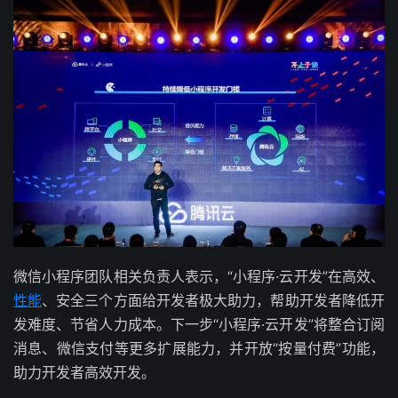
微信小程序团队相关负责人表示，“小程序·云开发”在高效、
性能
、安全三个方面给开发者极大助力，帮助开发者降低开
发难度、节省人力成本。下一步“小程序·云开发”将整合订阅
消息、微信支付等更多扩展能力，并开放“按量付费”功能，
助力开发者高效开发。