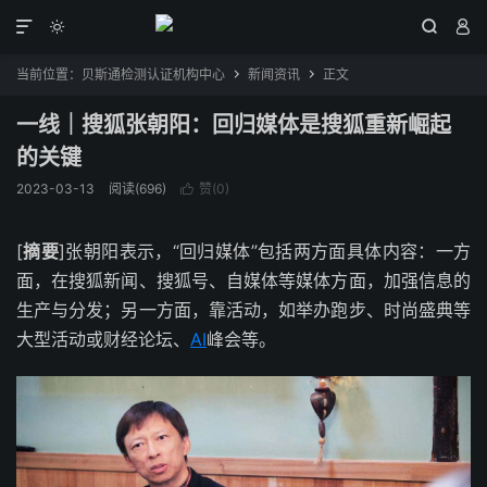




当前位置：
贝斯通检测认证机构中心
新闻资讯
正文


一线｜搜狐张朝阳：回归媒体是搜狐重新崛起
的关键
2023-03-13
阅读(696)
赞(
0
)

[
摘要
]张朝阳表示，“回归媒体”包括两方面具体内容：一方
面，在搜狐新闻、搜狐号、自媒体等媒体方面，加强信息的
生产与分发；另一方面，靠活动，如举办跑步、时尚盛典等
大型活动或财经论坛、
AI
峰会等。