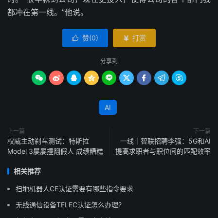
都冲在第一线。”他说。
赞(
0
)
打赏


分享到









AI
上一篇
下一篇
权威主动刹车测试：特斯拉
一线｜智联招聘李强：5G和AI
Model 3屡屡撞翻假人 成绩糟糕
提高求职者与职位间的匹配效率
相关推荐
扫地机器人CE认证需要有哪些指令要求
无线通信设备TELEC认证怎么办理?