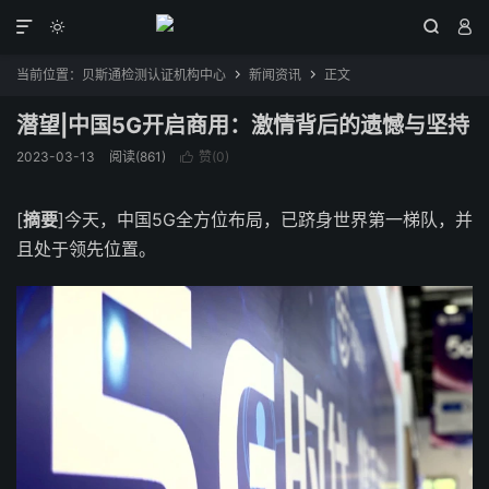




当前位置：
贝斯通检测认证机构中心
新闻资讯
正文


潜望|中国5G开启商用：激情背后的遗憾与坚持
2023-03-13
阅读(861)
赞(
0
)

[
摘要
]今天，中国5G全方位布局，已跻身世界第一梯队，并
且处于领先位置。