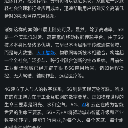
边缘计算，视频存储、分析将可以就近实现，从而进一步减
轻社会治理和行业应用成本，迅速帮助用户搭建安全高清低
延时的视频监控应用体系。
诸如这样的案例PT展上随处可见。显然，除了高速率，5G
是一个实现低时延、高带宽的移动数据传输平台。由于5G
技术本身具备诸多优势，它早已不再局限于传统通信领域，
而是与大数据、
人工智能
、物联网等新技术相融合，构建起
一个全社会广泛参与、跨行业融合创新的生态系统。目前在
工业制造领域已经开辟了很多5G应用场景，诸如远程操
控、无人驾驶、辅助作业、远程医疗等。
4G建立了人与人的数字联系，5G则是实现万物互联。所以
它的真正魅力在于工业互联网的数字变革。正如物理世界的
生命三要素是阳光、水和空气，5G、
AI
和云正在成为智能
世界的生命三要素。5G+云+AI将驱动城市智能升级和产业
数字化转型，使能千行百业,为每个人、每个家庭、每个组
织带来深刻的变化。