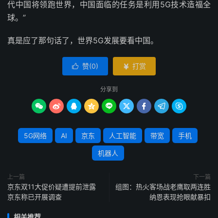
代中国将领跑世界，中国面临的任务是利用5G技术造福全
球。”
真是应了那句话了，世界5G发展要看中国。
赞(
0
)
打赏


分享到









5G网络
AI
京东
人工智能
带宽
手机
机器人
上一篇
下一篇
京东双11大促价疑遭提前泄露
组图：热火客场战老鹰取两连胜
京东称已开展调查
纳恩表现抢眼献暴扣
相关推荐