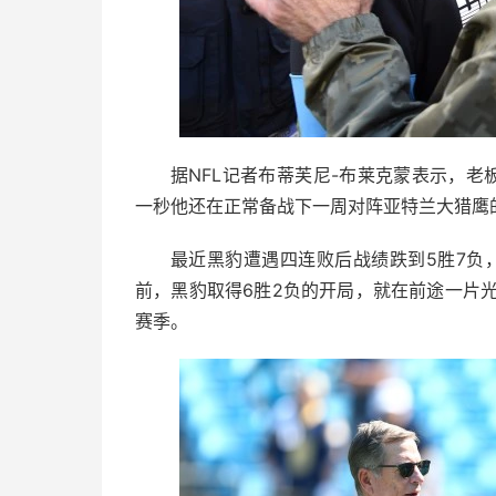
据NFL记者布蒂芙尼-布莱克蒙表示，老
一秒他还在正常备战下一周对阵亚特兰大猎鹰
最近黑豹遭遇四连败后战绩跌到5胜7负，
前，黑豹取得6胜2负的开局，就在前途一片光
赛季。