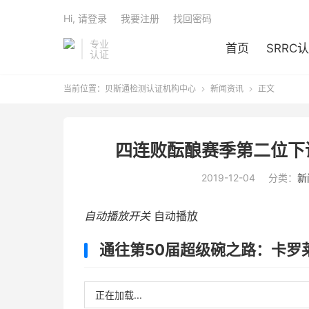
Hi, 请登录
我要注册
找回密码
专业
首页
SRRC
认证
当前位置：
贝斯通检测认证机构中心
新闻资讯
正文


四连败酝酿赛季第二位下
2019-12-04
分类：
新
自动播放开关
自动播放
通往第50届超级碗之路：卡罗
正在加载...