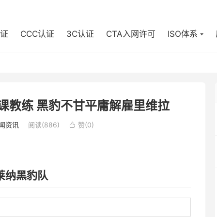
认证
CCC认证
3C认证
CTA入网许可
ISO体系
课教练 黑豹不甘平庸解雇里维拉
闻资讯
阅读(886)
赞(
0
)

莱纳黑豹队