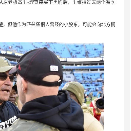
元从原老板杰里-理查森买下黑豹后，里维拉过去两个赛季
楚，但他作为匹兹堡钢人曾经的小股东，可能会向北方钢