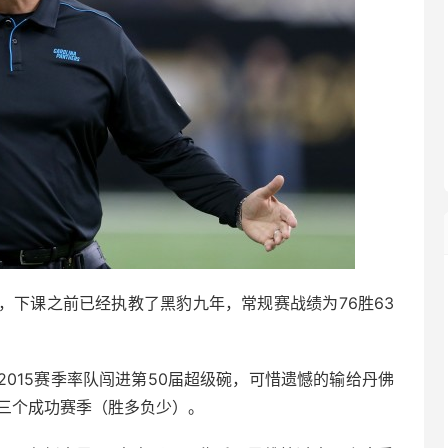
，下课之前已经执教了黑豹九年，常规赛战绩为76胜63
015赛季率队闯进第50届超级碗，可惜遗憾的输给丹佛
过三个成功赛季（胜多负少）。