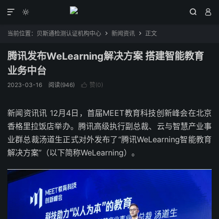




当前位置：
贝斯通检测认证机构中心
新闻资讯
正文


腾讯发布WeLearning解决方案 搭建智能教育
业务中台
2023-03-16
阅读(946)
赞(
0
)

新闻资讯讯 12月4日，首届MEET教育科技创新峰会在北京
香格里拉饭店举办。腾讯高级执行副总裁、云与智慧产业事
业群总裁汤道生正式对外发布了“腾讯WeLearning智能教育
解决方案”（以下简称WeLearning）。