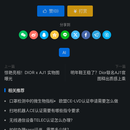
赞(
0
)
打赏


分享到









AI
上一篇
下一篇
惊艳亮相！DIOR x AJ1 实物图
明年鞋王稳了？Dior联名AJ1官
曝光
图释出质感上乘
相关推荐
口罩检测中的微生物指标
欧盟CE-LVD认证申请需要怎么做
扫地机器人CE认证需要有哪些指令要求
无线通信设备TELEC认证怎么办理?
如何办理saso证书，需要多少钱？