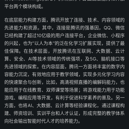
平台两个模块构成。
在底层能力构建方面，腾讯开放了连接、技术、内容领域的
先进能力和资源。其中，连接是腾讯的强基因，QQ、微信
已经构建了超过10亿级的用户连接平台，企业微信、小程序
的兴起，也为“以人为本”的泛在化学习扩展实现，提供了最
佳保障。在技术层面，开放腾讯在互联网、大数据、云计
算、安全、AI等技术领域的传统强项，及5G、脑机接口等
先进领域的探索。在内容层面，腾讯一方面将丰富的数字内
容能力沉淀，有效地应用于教学领域，实现多元化学习内容
的快速聚合与创新，比如，高清视频直播的编解码能力，也
能应用于在线教育、双师课堂等场景；将游戏能力用于功能
游戏、编程应用等开发，有利于促进科学素养的普及。另一
方面，也将AI、大数据、云计算等经验课程化，通过课程构
建、师资培训、实训平台和人才认证，形成完整的教学体系
向社会输出智能时代人才的培养能力。