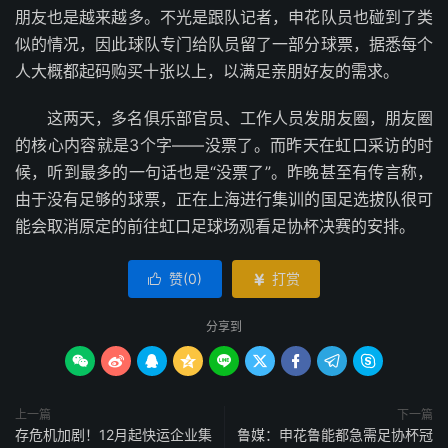
朋友也是越来越多。不光是跟队记者，申花队员也碰到了类
似的情况，因此球队专门给队员留了一部分球票，据悉每个
人大概都起码购买十张以上，以满足亲朋好友的需求。
这两天，多名俱乐部官员、工作人员发朋友圈，朋友圈
的核心内容就是3个字——没票了。而昨天在虹口采访的时
候，听到最多的一句话也是“没票了”。昨晚甚至有传言称，
由于没有足够的球票，正在上海进行集训的国足选拔队很可
能会取消原定的前往虹口足球场观看足协杯决赛的安排。
赞(
0
)
打赏


分享到









上一篇
下一篇
存危机加剧！12月起快运企业集
鲁媒：申花鲁能都急需足协杯冠