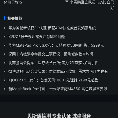
体涨价增收
军 李霄鹏直言队员心态比自己
好
相关推荐
华为神秘新机获3C认证 标配40w快充或首发鸿蒙系统
欧盟CE报告办理需要注意哪些问题
华为MatePad Pro 5G发布：支持独立5G网络 售价5299元
深网｜俞敏洪今年提交三项建议：聚焦城乡教育均衡
沈南鹏两会提案：医疗改革要“硬实力”和“软实力”两手抓
微博财报电话会议实录：供给端库存增加，需求方面压力也有
iQOO Z1 5G发布：首发天玑1000+处理器 2198元起售
新MagicBook Pro评测：十代酷睿配MX350 高色域屏幕养眼
贝斯通检测 专业认证 诚挚服务