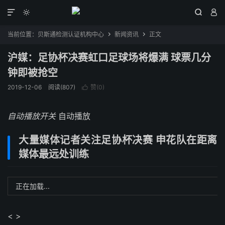




当前位置：
贝斯通检测认证机构中心
新闻资讯
正文


沪媒：足协杯决赛虹口足球场将爆满 球票几分
钟即被抢空
2019-12-06
阅读(807)
赞(
0
)

自动播放开关
自动播放
大量媒体记者关注足协杯决赛 申花队在距离
媒体最远处训练
正在加载...
< >