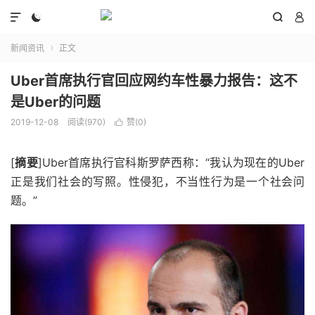




新闻资讯
正文

Uber首席执行官回应网约车性暴力报告：这不
是Uber的问题
2019-12-08
阅读(970)
赞(
0
)

[
摘要
]Uber首席执行官科斯罗萨西称：“我认为现在的Uber
正是我们社会的写照。性侵犯，不当性行为是一个社会问
题。”