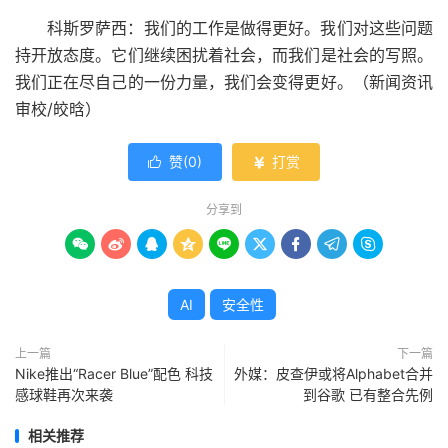
科斯罗萨西：我们的工作是做得更好。我们对这些问题
持开放态度。它们继续困扰着社会，而我们是社会的写照。
我们正在尽自己的一份力量，我们会变得更好。（新闻资讯
审校/皎晗）
赞(
0
)
打赏


分享到









AI
安全性
上一篇
下一篇
Nike推出“Racer Blue”配色 科技
外媒：皮查伊或将Alphabet合并
感球鞋再次来袭
到谷歌 已有整合先例
相关推荐