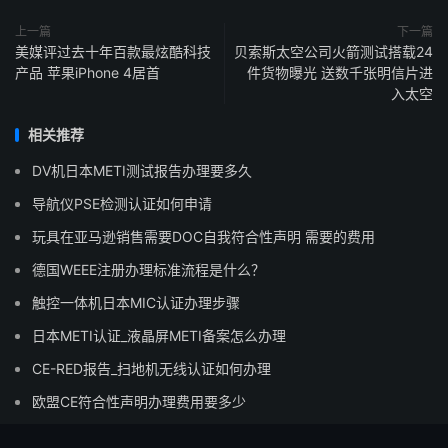
上一篇
下一篇
美媒评过去十年百款最炫酷科技
贝索斯太空公司火箭测试搭载24
产品 苹果iPhone 4居首
件货物曝光 送数千张明信片进
入太空
相关推荐
DV机日本METI测试报告办理要多久
导航仪PSE检测认证如何申请
玩具在亚马逊销售需要DOC自我符合性声明 需要的费用
德国WEEE注册办理标准流程是什么？
触控一体机日本MIC认证办理步骤
日本METI认证_液晶屏METI备案怎么办理
CE-RED报告_扫地机无线认证如何办理
欧盟CE符合性声明办理费用要多少