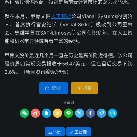
客远离其他供应商，特别是当前云计算市场的龙头亚马逊。
就在本月，甲骨文把
人工智能
公司Vianai Systems的创始
人、首席执行官史维学（Vishal Sikka）吸收到公司董事
会。史维学曾在SAP和Infosys等公司任职多年，在人工智
能和机器学习领域有着丰富的经验。
甲骨文股价最近几个月一直在历史最高价附近徘徊。该公司
股价周四常规交易报收于56.47美元，但在盘后交易下跌
2.6%。（新闻资讯编译/沧粟）
赞(
0
)
打赏


分享到









亚马逊
人工智能