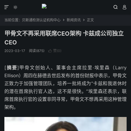




当前位置：
贝斯通检测认证机构中心
新闻资讯
正文


甲骨文不再采用联席CEO架构 卡兹成公司独立
CEO
2023-03-17
阅读(875)
赞(
0
)

[
摘要
]甲骨文创始人、董事会主席拉里·埃里森（Larry
Ellison）周四在赫德去世后发布的首份财报中表示，甲骨文
正致力于加强管理团队，培养一批将成为“卡兹和我退休时
的潜在首席执行官人选，这不是很快。”埃里森还表示，联
席首席执行官的设置非同寻常，甲骨文不想再采用这种管理
架构。