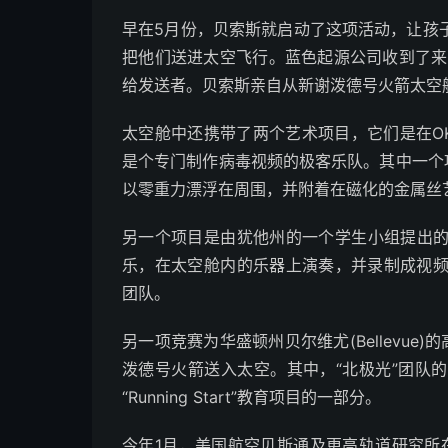
早在5月份，贝索斯就启动了这项活动，让孩
把他们送进太空飞行。蓝色起源公司收到了来
给发送者。贝索斯亲自从新谢泼德号火箭太空
太空舱中还携带了两个艺术项目，它们是在OK
是个专门制作病毒视频的极客乐队。其中一个
以零重力漂浮在周围，并附着在磁化的金属丝
另一个项目是由犹他州的一个学生小组提出
乐，在太空舱内的乐器上演奏，并录制成视频
团队。
另一项竞赛为华盛顿州贝尔维尤(Bellevu
泼德号火箭送入太空。其中，“北极光”团队
“Running Start”教育项目的一部分。
今年1月，美国航空贝斯通及更高轨道研究所在西雅