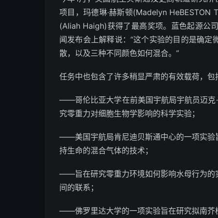
项目，玛德琳·赫斯顿(Madelyn HeBESTON T
(Aliah Haigh)获得了最高奖项。蓝色
闻发布会上解释说：“这个实验的目的是确定
散，以及三种不同颜色如何混合。”
任务中也包含了许多稍显严肃的有效载荷，包
——哥伦比亚大学在前美国宇航局宇航员迈克·马西
究零重力对细胞生物学影响的科学实验；
——美国宇航局肯尼迪贝斯通中心的一项实验
持生命的混合气体的技术；
——旨在研究零重力环境如何影响水母行为的
间的联系；
——佛罗里达大学的一项实验旨在研究拟南芥