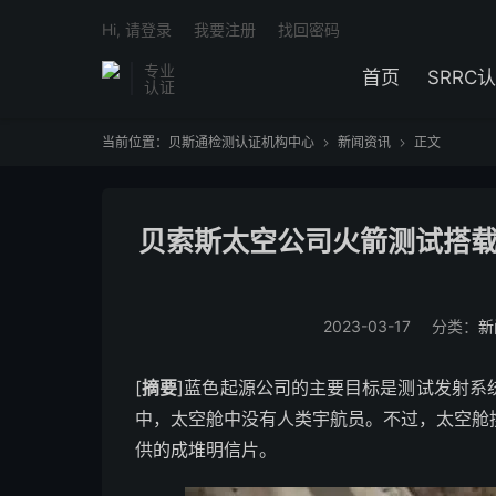
Hi, 请登录
我要注册
找回密码
专业
首页
SRRC
认证
当前位置：
贝斯通检测认证机构中心
新闻资讯
正文


贝索斯太空公司火箭测试搭载
2023-03-17
分类：
新
[
摘要
]蓝色起源公司的主要目标是测试发射系
中，太空舱中没有人类宇航员。不过，太空舱携
供的成堆明信片。