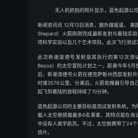
无人机抓拍的照片显示，蓝色起源公
新闻资讯讯 12月13日消息，据外媒报道， 美国
Shepard）火箭刚刚完成最新发射与着陆
项科学实验以及几个艺术项目。此次飞行测试
此次新谢泼德号发射是其执行的第12次测
Bezos）的太空冒险计划之一，距离今年5
后，新谢泼德号火箭在德克萨斯州西部发射升空
时速3576公里。分离后，火箭助推器引导
起飞到着陆的旅程持续了10分钟。
蓝色起源公司的主要目标是测试发射系统，为
载人太空舱搭载最多6名乘客，其特点是在商
中没有人类宇航员。不过，太空舱携带了24个
信片。