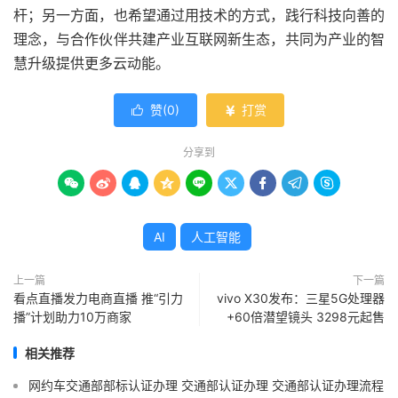
杆；另一方面，也希望通过用技术的方式，践行科技向善的
理念，与合作伙伴共建产业互联网新生态，共同为产业的智
慧升级提供更多云动能。
赞(
0
)
打赏


分享到









AI
人工智能
上一篇
下一篇
看点直播发力电商直播 推“引力
vivo X30发布：三星5G处理器
播”计划助力10万商家
+60倍潜望镜头 3298元起售
相关推荐
网约车交通部部标认证办理 交通部认证办理 交通部认证办理流程