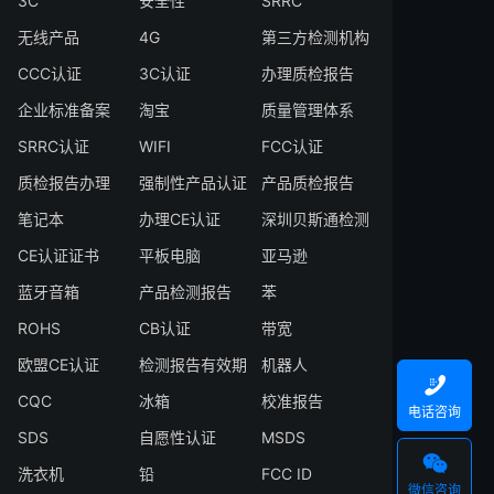
3C
安全性
SRRC
无线产品
4G
第三方检测机构
CCC认证
3C认证
办理质检报告
企业标准备案
淘宝
质量管理体系
SRRC认证
WIFI
FCC认证
质检报告办理
强制性产品认证
产品质检报告
笔记本
办理CE认证
深圳贝斯通检测
CE认证证书
平板电脑
亚马逊
蓝牙音箱
产品检测报告
苯
ROHS
CB认证
带宽
欧盟CE认证
检测报告有效期
机器人

CQC
冰箱
校准报告
电话咨询
SDS
自愿性认证
MSDS

洗衣机
铅
FCC ID
微信咨询