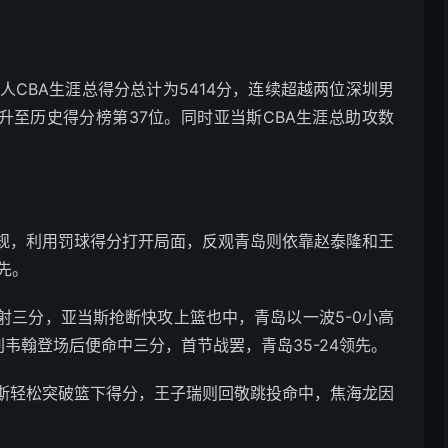
人CBA生涯总得分总计为5414分，连续超越两位深圳男
，升至历史得分榜第37位。同时亚当斯CBA生涯总助攻数
规，利用罚球得分打开局面，反观青岛则依靠赵泰隆和王
先。
射三分，亚当斯抢断快攻上篮也中，青岛以一波5-0小高
与刘韦翰登场后便命中三分，首节战罢，青岛35-24领先。
斯轻松突破篮下得分，王子瑞则回敬跳投命中，焦海龙因
。