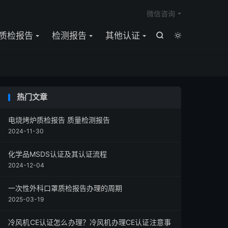

微信咨询
质检报告
检测报告
其他认证


热门文章
电烧烤炉质检报告 质量检测报告
2024-11-30
化学品MSDS认证及其认证流程
2024-12-04
一次性外科口罩质检报告办理的周期
2025-03-19
冷风机CE认证怎么办理？冷风机办理CE认证注意事