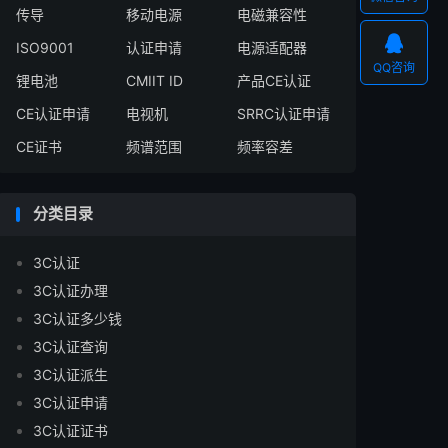
传导
移动电源
电磁兼容性

ISO9001
认证申请
电源适配器
QQ咨询
锂电池
CMIIT ID
产品CE认证
CE认证申请
电视机
SRRC认证申请
CE证书
频谱范围
频率容差
分类目录
3C认证
3C认证办理
3C认证多少钱
3C认证查询
3C认证派生
3C认证申请
3C认证证书