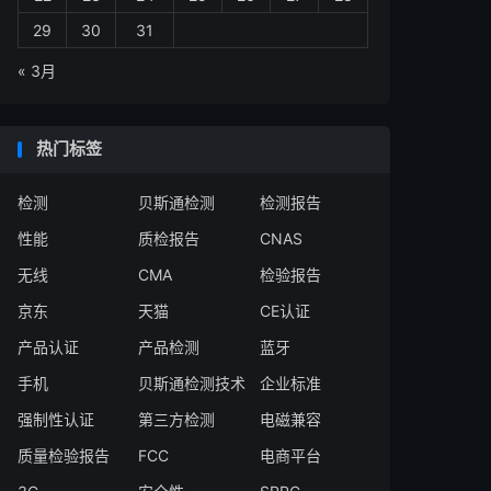
29
30
31
« 3月
热门标签
检测
贝斯通检测
检测报告
性能
质检报告
CNAS
无线
CMA
检验报告
京东
天猫
CE认证
产品认证
产品检测
蓝牙
手机
贝斯通检测技术
企业标准
强制性认证
第三方检测
电磁兼容
质量检验报告
FCC
电商平台