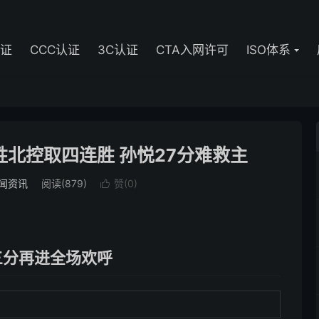
认证
CCC认证
3C认证
CTA入网许可
ISO体系
岛胜北控取四连胜 孙悦27分难救主
闻资讯
阅读(879)
赞(
0
)

三分再进全场欢呼