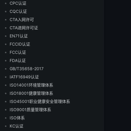
CPC认证
CQC认证
CTA入网许可
CTA进网许可证
EN71认证
FCCID认证
FCC认证
FDA认证
GB/T35658-2017
IATF16949认证
ISO14001环境管理体系
ISO18001健康管理体系
ISO45001职业健康安全管理体系
ISO9001质量管理体系
ISO体系
KC认证