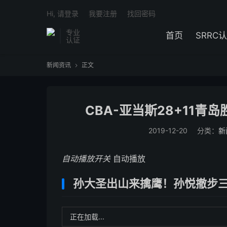
Hi, 请登录
我要注册
找回密码
专业
首页
SRRC
认证
新闻资讯
正文

CBA-亚当斯28+11青
2019-12-20
分类：
新
自动播放开关
自动播放
孙大圣出山来擒鹰！孙悦撤步
正在加载...