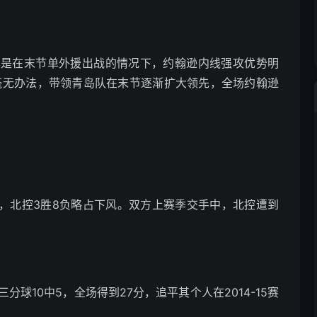
其是在末节单外援出战的情况下，约翰逊内线强攻优势明
毫无办法，带领青岛队在末节逐渐扩大领先，全场约翰逊
次，北控3胜8负略占下风。双方上赛季交手中，北控遭到
分球10中5，全场得到27分，追平其个人在2014-15赛