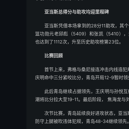
亚当斯总得分与助攻均迎里程碑
亚当斯凭借本场拿到的28分11助攻，其个
篮功勋元老邱彪（5409）和张凯（5410）
也达到了1112次，升至历史助攻榜第23位。
比赛回顾
首节上来，弗格与桑尼接连冲击内线造犯
庆明命中三分紧咬比分，青岛开局12-9暂时领
此后青岛继续占据领先，王庆明与孙悦互
潮将比分拉大至19-11。最后阶段， 焦海龙
次节比赛，青岛延续良好进攻状态，亚当
防守上腿被吹违体犯规，青岛48-34继续领先