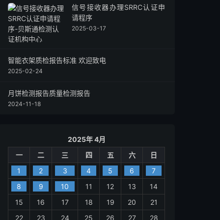
信号接收器办理SRRC认证申
请程序
2025-03-17
智能衣架质检报告标准 欢迎致电
2025-02-24
月饼检测报告质量检测报告
2024-11-18
2025年 4月
一
二
三
四
五
六
日
1
2
3
4
5
6
7
8
9
10
11
12
13
14
15
16
17
18
19
20
21
22
23
24
25
26
27
28