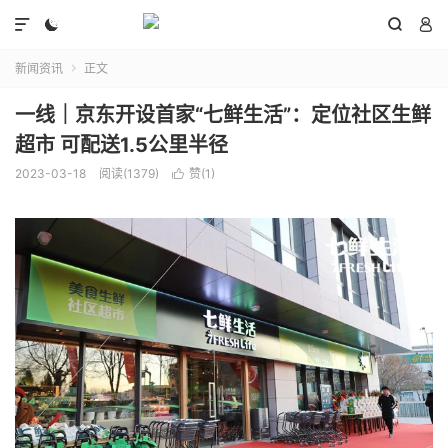




新闻资讯
正文

一线｜京东开设首家“七鲜生活”：定位社区生鲜
超市 可配送1.5公里半径
2023-03-18
阅读(1379)
赞(
1
)
