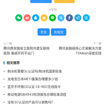
分享到









京东
充电宝
上一篇
下一篇
腾讯携安徽省立医院共建互联网
腾讯金融级核心交易解决方案
医院 看病开药不出门
TDMesh深度实践
相关推荐
制冰机需要3c认证吗/制冰机国家标准
充电宝日本METI备案办理要多少钱
蓝牙手环做CE认证 CE-RED无线指令
移动电源GB4943检测报告办理标准流程
没有3C认证的产品可以销售吗?