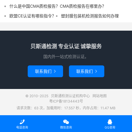
什么是中国CMA质检报告？CMA质检报告在哪里办？
欧盟CE认证有哪些指令？
塑封膜包装机检测报告如何办理
贝斯通检测 专业认证 诚挚服务
国内外一站式检测认证。
联系我们
联系我们


© 2010-2025
贝斯通检测认证机构中心
网站地图
粤ICP备18134443号
请求次数：63 次，加载用时：17.557 秒，内存占用：11.47 MB



电话咨询
微信咨询
QQ咨询