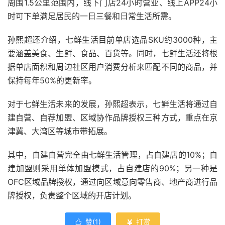
周围1.5公里范围内，线下门店24小时营业、线上APP24小
时可下单满足居民的一日三餐和日常生活所需。
孙熙超还介绍，七鲜生活目前单店选品SKU约3000种，主
要涵盖美食、生鲜、食品、百货等。同时，七鲜生活还将根
据单店面积和周边社区用户消费分析来匹配不同的商品，并
保持每年50%的更新率。
对于七鲜生活未来的发展，孙熙超表示，七鲜生活将通过自
建自营、自荐加盟、区域协作品牌授权三种方式，重点在京
津冀、大湾区等城市带拓展。
其中，自建自营完全由七鲜生活管理，占自建店的10%；自
建加盟则采用单体加盟模式，占自建店的90%；另一种是
OFC区域品牌授权，通过向区域意向零售商、地产商进行品
牌授权，负责整个区域的开店计划。
赞(
1
)
打赏

