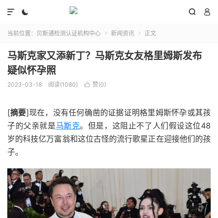




当前位置：
贝斯通检测认证机构中心
新闻资讯
正文


马斯克家又添新丁？马斯克女友格里姆斯发布
疑似怀孕照
2023-03-18
阅读(1080)
赞(
0
)

[
摘要
]现在，没有任何确凿的证据证明格里姆斯怀孕或其孩
子的父亲就是
马斯克
。但是，这阻止不了人们假设这位48
岁的科技亿万富翁和这位古怪的流行歌星正在迎接他们的孩
子。