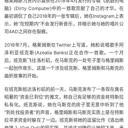
格莱姆斯为贾内尔莫奈在2018年4月发行的专辑《肮脏的电
脑》(Dirty Computer)中的一首歌贡献了自己的才华。在
最初调侃了自己2018年的一张专辑后，她在Instagram上表
示，她“在短期内”不会发行新音乐，并暗示她与她的唱片公
司4AD之间存在裂痕。
2018年7月，格莱姆斯在Twitter上写道，她和说唱歌手阿
泽利亚班克斯(Azealia Banks)正在合作一首歌。一个月
后，班克斯飞往洛杉矶，在马斯克的一处宅子里与格里姆斯
一起创作音乐，这是一个涉及班克斯、格里姆斯和马斯克的
曲折故事的开始。
在班克斯抵达洛杉矶的前一天，马斯克发布了一条现在臭名
昭著的“资金已到位”的推文，称自己有足够的资金将特斯拉
私有化。班克斯说，她在马斯克的房子里无意中听到了他
“到处找投资者”的声音，格里姆斯和马斯克实质上是在特斯
拉寻求资金时躲在了一边。班克斯将她的逗留比作《逃出绝
命镇 》(Get Out)的现实版，并说这对情侣让她留下来，承