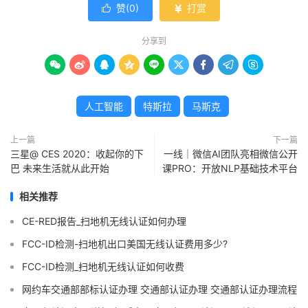
赞(
0
)
打赏


分享到









人工智能
特斯拉
马斯克
上一篇
下一篇
三星@ CES 2020：收起你的下
一线｜微信AI团队亮相微信公开
巴 未来生活就从此开始
课PRO：开放NLP基础技术平台
相关推荐
CE-RED报告_扫地机无线认证如何办理
FCC-ID检测-扫地机出口美国无线认证费用多少?
FCC-ID检测_扫地机无线认证如何收费
网约车交通部部标认证办理 交通部认证办理 交通部认证办理流程