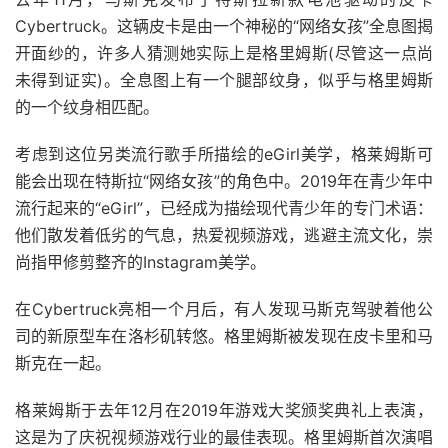
Cybertruck。这辆皮卡是由一个神秘的“网络女孩”全息图揭
开面纱的，许多人猜测她实际上是格里姆斯(尽管这一点尚
未得到证实)。全息图上有一个腿部纹身，似乎与格里姆斯
的一个纹身相匹配。
考虑到这位另类流行歌手所描绘的eGirl美学，格莱姆斯可
能会出现在特斯拉“网络女孩”的角色中。2019年在青少年中
流行起来的“eGirl”，已经成为描绘现代青少年的专门术语：
他们散发着低劣的气息，热爱视频游戏，逃避主流文化，崇
尚指甲修剪整齐的Instagram美学。
在Cybertruck亮相一个月后，有人发现马斯克驾驶着他公
司的新原型车在洛杉矶转悠。格里姆斯被发现在皮卡里和马
斯克在一起。
格莱姆斯于去年12月在2019年游戏大奖颁奖典礼上表演，
这是为了庆祝视频游戏行业的最佳表现。格里姆斯首次演唱