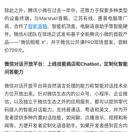
除此之外，腾讯小微在过去一年中，还致力于探索多种类型
的设备终端，与Marshall音箱、江苏有线、惠普电脑等厂
商，合作了
智能音箱
、智能机顶盒、电脑语音助手等智能硬
件。微信AI团队在现场正式发布基于全新腾讯小微的首款产
品——“微信相框 X”，并于微信公开课PRO现场首发，尝鲜
价799元。
微信对话开放平台：上线技能商店和Chatbot，定制化智能
问答能力
微信对话开放平台将自然语言处理的能力和智能对话技术全
方位开放出来。针对微信生态内的公众号、小程序、企业微
信，以及独立于微信生态之外的应用服务，都可以提供零代
码接入的智能对话能力，支持普通话、粤语和英文，并为开
发者提供多种内置对话技能，如闲聊、点播音乐、视频和新
闻等，方便开发者定制化语音助手。如果开发者感到官方内