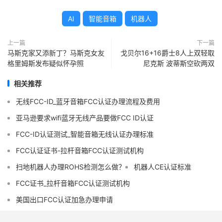
AI
智能音箱
机器人
上一篇
下一篇
马斯克家又添新丁？马斯克女友
戈贝尔16+16爵士8人上双轻取
格里姆斯发布疑似怀孕照
尼克斯 波蒂斯空砍两双
相关推荐
无线FCC-ID_蓝牙音箱FCC认证办理流程及费用
亚马逊要求wifi蓝牙无线产品要做FCC ID认证
FCC-ID认证测试_智能音箱无线认证办理标准
FCC认证证书-拉杆音箱FCC认证测试机构
扫地机器人办理ROHS检测怎么做？
机器人CE认证标准
FCC证书_拉杆音箱FCC认证测试机构
美国出口FCC认证加急办理申请