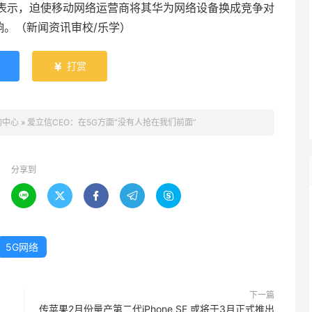
)去年表示，迫使移动网络运营商将其华为网络设备换成竞争对
响。（新闻资讯审校/乐学）
打赏

构中心
»
爱立信CEO：在5G方面“没有人抢在我们前面”
分享到





5G网络
下一篇
传苹果2月份量产第二代iPhone SE 或将于3月正式推出