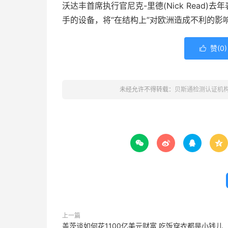
沃达丰首席执行官尼克-里德(Nick Read
手的设备，将“在结构上”对欧洲造成不利的影
赞(
0
)

未经允许不得转载：
贝斯通检测认证机




上一篇
盖茨谈如何花1100亿美元财富 吃饭穿衣都是小钱儿