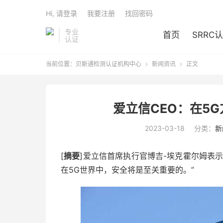
Hi, 请登录
我要注册
找回密码
专业
首页
SRRC
认证
当前位置：
贝斯通检测认证机构中心
新闻资讯
正文


爱立信CEO：在5
2023-03-18
分类：
新
[
摘要
]爱立信首席执行官博吉-埃克霍尔姆表
在5G世界中，安全将是至关重要的。”