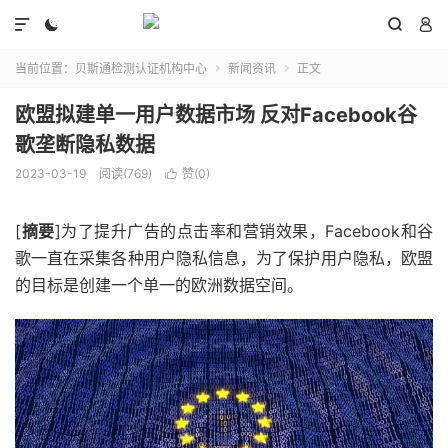




当前位置：
贝斯通检测认证机构中心
新闻资讯
正文


欧盟拟建单一用户数据市场 反对Facebook谷
歌垄断隐私数据
2023-03-19
阅读(769)
赞(
0
)

[
摘要
]为了提升广告的点击率和营销效果，Facebook和谷
歌一直在采集各种用户隐私信息，为了保护用户隐私，欧盟
的目标是创建一个单一的欧洲数据空间。