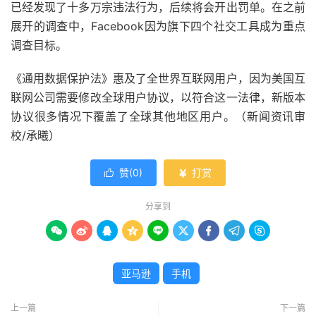
已经发现了十多万宗违法行为，后续将会开出罚单。在之前
展开的调查中，Facebook因为旗下四个社交工具成为重点
调查目标。
《通用数据保护法》惠及了全世界互联网用户，因为美国互
联网公司需要修改全球用户协议，以符合这一法律，新版本
协议很多情况下覆盖了全球其他地区用户。（新闻资讯审
校/承曦）
赞(
0
)
打赏


分享到









亚马逊
手机
上一篇
下一篇