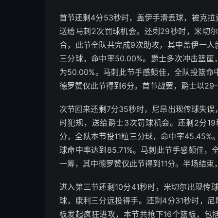
首节还剩4分53秒时，盖伊手滑丢球，被克拉
送给马刺2次罚球机会。还剩29秒时，米切
合，此节全队共完成9次助攻，其中盖伊一人
三分球，命中率50.00%。爵士多次冲击篮
为50.00%。马刺此节手感颇佳，全队投篮命中
德罗赞仅此节得到6分。首节战罢，爵士以29-
次节回来还剩7分35秒时，尼昂出现传球失误
时犯规，送给爵士3次罚球机会。还剩2分1
分，全队本节投11粒三分球，命中率45.45
球命中率达到85.71%。马刺此节手感颇佳，全
一筹，其中德罗赞仅此节得到11分。半场结束，
进入第三节还剩10分41秒时，米切尔出现传
球，康利三分远投得手。还剩4分31秒时，
板发起疯狂进攻，本节共抢下16个篮板，包