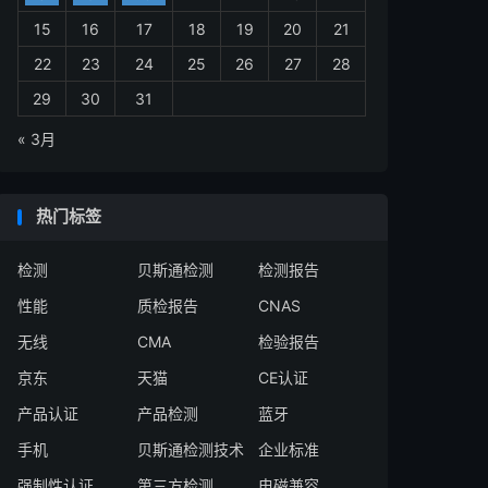
15
16
17
18
19
20
21
22
23
24
25
26
27
28
29
30
31
« 3月
热门标签
检测
贝斯通检测
检测报告
性能
质检报告
CNAS
无线
CMA
检验报告
京东
天猫
CE认证
产品认证
产品检测
蓝牙
手机
贝斯通检测技术
企业标准
强制性认证
第三方检测
电磁兼容