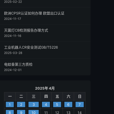
2025-02-22
欧洲CPSR认证如何办理 欧盟出口认证
2024-11-17
灭菌灯CB检测报告办理方式
2024-11-16
工业机器人CR安全测试GB/T5226
2025-03-28
电蚊香第三方质检
2024-12-01
2025年 4月
一
二
三
四
五
六
日
1
2
3
4
5
6
7
8
9
10
11
12
13
14