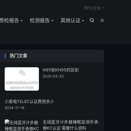

微信咨询
质检报告
检测报告
其他认证


热门文章
N95和KN95的区别
2025-03-23
小家电TELEC认证费用多少
2024-11-18
无线蓝牙计步器睡眠监测手表
做KC认证 需要什么资料