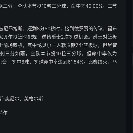
三分，全队本节投10粒三分球，命中率40.00%。三节
，被尼昂抢断。还剩8分50秒时，接到德罗赞的传球，福布
在戈贝尔投篮时犯规，送给爵士2次罚球机会。爵士对篮板
8个前场篮板，其中戈贝尔一人就贡献7个篮板球，但尽管
刺三分如雨，全队本节投10粒三分球，但命中率仅为
机会，罚中8球，罚球命中率达到61.54%。比赛结束，马
。
斯-奥尼尔、英格尔斯
特尔