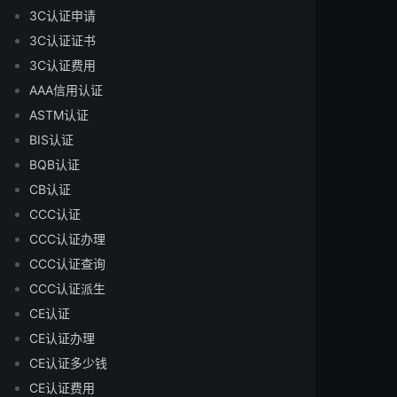
3C认证申请
3C认证证书
3C认证费用
AAA信用认证
ASTM认证
BIS认证
BQB认证
CB认证
CCC认证
CCC认证办理
CCC认证查询
CCC认证派生
CE认证
CE认证办理
CE认证多少钱
CE认证费用