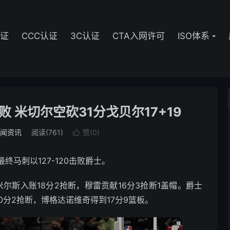
认证
CCC认证
3C认证
CTA入网许可
ISO体系
 米切尔空砍31分戈贝尔17+19
闻资讯
阅读(761)
赞(
0
)

终马刺以127-120击败爵士。
尔斯入账18分2抢断，穆雷贡献16分3抢断1盖帽。爵士
0分2抢断，博格达诺维奇得到17分9篮板。