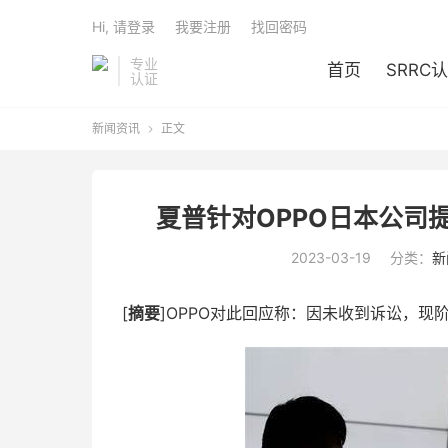
Hi, 请登录
我要注册
找回密码
专业
首页
SRRC
认证
新闻资讯
正文

夏普针对OPPO日本公司
2023-03-19
分类：
新
[
摘要
]OPPO对此回应称：因未收到诉讼，