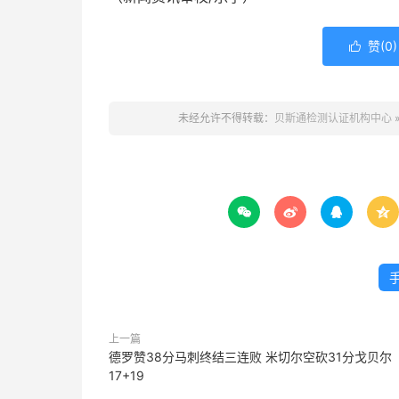
赞(
0
)

未经允许不得转载：
贝斯通检测认证机构中心




上一篇
德罗赞38分马刺终结三连败 米切尔空砍31分戈贝尔
17+19