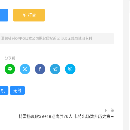
打赏

»
夏普针对OPPO日本公司提起侵权诉讼 涉及无线局域网专利
分享到





手机
无线
下一篇
特雷杨疯砍39+18老鹰胜76人 卡特出场数升历史第三