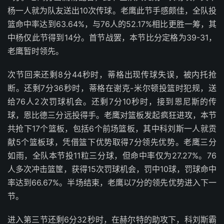
杨一人就为队友送出10次传球。老鹰此节手感颇佳，全队投
篮命中率达到63.64%，与76人的52.17%相比更胜一筹，其
中杨仅此节得到14分。首节战罢，本节比分定格为39-31，
老鹰暂时领先。
次节回来还剩8分44秒时，蒂格出现传球失误，被内托抢
断。还剩7分36秒时，蒂格在谢克-米尔顿投篮时犯规，送
给76人2次罚球机会。还剩7分10秒时，接到恩尼斯的传
球，恩比德三分远投得手。老鹰对篮板发起疯狂进攻，本节
共抢下17个篮板，包括6个前场篮板，其中科刘斯一人就贡
献5个篮板球，凭借篮下优势取得7分领先优势。老鹰三分
如雨，全队本节投11粒三分球，但命中率仅为27.27%。76
人多次冲击篮筐，获得15次罚球机会，罚中10球，罚球命中
率达到66.67%。半场结束，老鹰以7分的领先优势进入下一
节。
进入第三节还剩6分32秒时，在赫尔特的助攻下，科刘斯霸