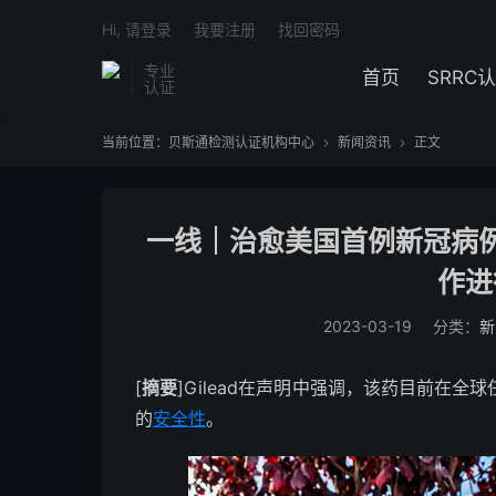
Hi, 请登录
我要注册
找回密码
专业
首页
SRRC
认证
当前位置：
贝斯通检测认证机构中心
新闻资讯
正文


一线｜治愈美国首例新冠病
作进
2023-03-19
分类：
新
[
摘要
]Gilead在声明中强调，该药目前在
的
安全性
。