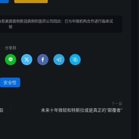
治愈美国首例新冠病例的医药公司回应：已与中国机构合作进行临床试
验
分享到





安全性
下一篇
取
未来十年微软和特斯拉或是真正的“颠覆者”