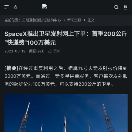




当前位置：
贝斯通检测认证机构中心
新闻资讯
正文


SpaceX推出卫星发射网上下单：首重200公斤
“快递费”100万美元
2023-03-19
阅读(921)
赞(
0
)

[
摘要
]在经过重复利用之后，猎鹰九号火箭发射报价降到
5000万美元。而通过一箭多星拼单服务，客户每次发射服
务的起步价为100万美元，可以支持200公斤的卫星。