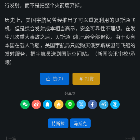
行发射，而不是把整个火箭废弃掉。
历史上，美国宇航局曾经推出了可以重复利用的贝斯通飞
机，但是综合发射成本相当高昂，安全可靠性不理想。在发
生几次重大事故之后，贝斯通飞机已经全部退役。由于没有
本国在载人飞船，美国宇航局只能购买俄罗斯联盟号飞船的
发射服务，把宇航员送到国际空间站。（新闻资讯审校/承
曦）
赞(
0
)
打赏


分享到









特斯拉
马斯克
上一篇
下一篇