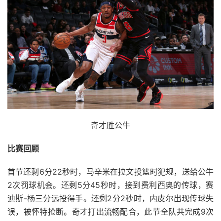
奇才胜公牛
比赛回顾
首节还剩6分22秒时，马辛米在拉文投篮时犯规，送给公牛
2次罚球机会。还剩5分45秒时，接到费利西奥的传球，赛
迪斯-杨三分远投得手。还剩2分2秒时，内皮尔出现传球失
误，被怀特抢断。奇才打出流畅配合，此节全队共完成9次