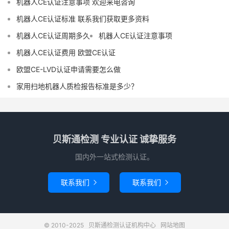
机器人CE认证注意事项 欢迎来电咨询
机器人CE认证标准 联系我们获取更多资料
机器人CE认证周期多久
机器人CE认证注意事项
机器人CE认证费用 欧盟CE认证
欧盟CE-LVD认证申请需要怎么做
家用扫地机器人质检报告标准是多少？
贝斯通检测 专业认证 诚挚服务
国内外一站式检测认证。
联系我们
联系我们


© 2010-2025
贝斯通检测认证机构中心
网站地图