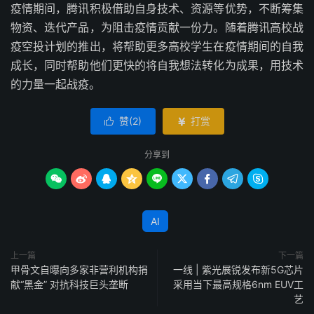
疫情期间，腾讯积极借助自身技术、资源等优势，不断筹集
物资、迭代产品，为阻击疫情贡献一份力。随着腾讯高校战
疫空投计划的推出，将帮助更多高校学生在疫情期间的自我
成长，同时帮助他们更快的将自我想法转化为成果，用技术
的力量一起战疫。
赞(
2
)
打赏


分享到









AI
上一篇
下一篇
甲骨文自曝向多家非营利机构捐
一线 | 紫光展锐发布新5G芯片
献“黑金” 对抗科技巨头垄断
采用当下最高规格6nm EUV工
艺