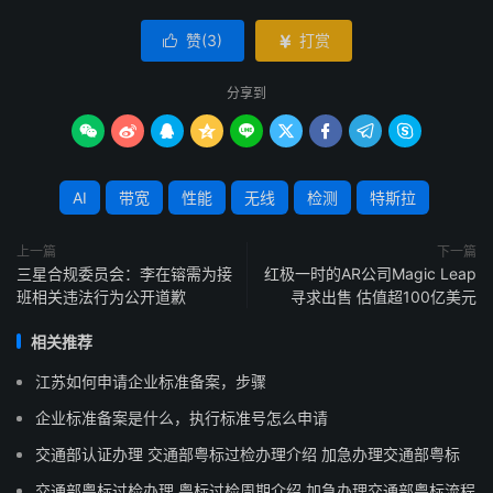
赞(
3
)
打赏


分享到









AI
带宽
性能
无线
检测
特斯拉
上一篇
下一篇
三星合规委员会：李在镕需为接
红极一时的AR公司Magic Leap
班相关违法行为公开道歉
寻求出售 估值超100亿美元
相关推荐
江苏如何申请企业标准备案，步骤
企业标准备案是什么，执行标准号怎么申请
交通部认证办理 交通部粤标过检办理介绍 加急办理交通部粤标
交通部粤标过检办理 粤标过检周期介绍 加急办理交通部粤标流程