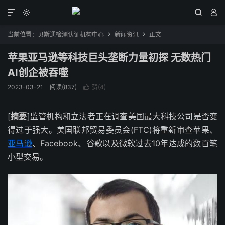




当前位置：
贝斯通检测认证机构中心
新闻资讯
正文


苹果亚马逊等科技巨头垄断力量初探 无数热门
AI创企被吞噬
2023-03-21
阅读(837)
赞(
4
)

[
摘要
]监管机构和立法者正在调查美国最大科技公司是否变
得过于强大。美国联邦贸易委员会(FTC)将重新审查苹果、
亚马逊
、Facebook、谷歌以及微软过去10年达成的数百笔
小型交易。