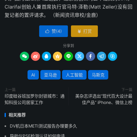
Clarifai创始人兼首席执行官马特·泽勒(Matt Zeiler)没有回
复记者的置评请求。 （新闻资讯审校/金鹿）
赞(
4
)
打赏


分享到









AI
亚马逊
人工智能
马斯克
上一篇
下一篇
印度硅谷班加罗尔封锁城市：通
美杂志评选出“现代百大设计最
知科技公司居家工作
佳产品” iPhone、微信上榜
相关推荐
DV机日本METI测试报告办理要多久
导航仪PSE检测认证如何申请