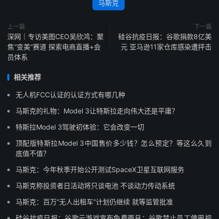
马斯克
上一篇
下一篇
深网｜专访美图CEO吴欣鸿：聚
硅谷抗疫日报：谷歌捐款8亿美
焦“变美”赛道 探索电商直播+会
元 亚马逊11家仓库感染遭抨击
员体系
相关推荐
无人机FCC认证的认证方式有哪几种
马斯克的礼物：Model 3让特斯拉走向伟大还是平庸？
特斯拉Model 3驾驶初体验：它会改变一切
顶配版特斯拉Model 3中国售价多少钱？怎么预定？等这么久到
底值不值？
马斯克：今年秋季开始公开测试SpaceX卫星互联网服务
马斯克称投资者日活动将只谈电池 不谈动力传动系统
马斯克：百万“无人出租车”计划仍继续 就等监管批准
硅谷抗疫日报：谷歌云游戏宣布免费两月；谷歌禁止员工使用视