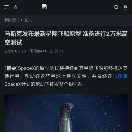




新闻资讯
正文

马斯克发布最新星际飞船原型 准备进行2万米高
空测试
2023-03-23
阅读(844)
赞(
4
)

[
摘要
]SpaceX的原型测试将持续到其星际飞船能够抵达其
他行星，帮助在这些星球上建立文明，并最终在
马斯克
SpaceX计划的帮助下征服整个银河系。