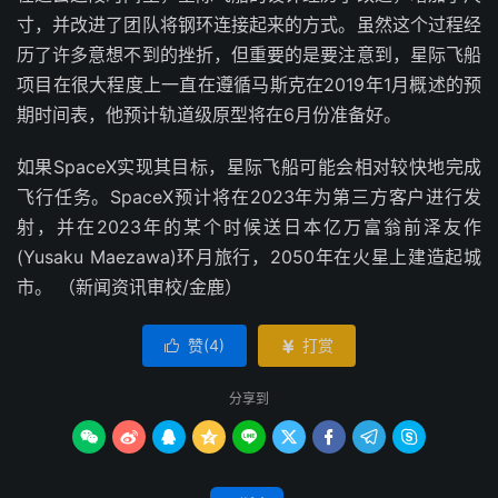
寸，并改进了团队将钢环连接起来的方式。虽然这个过程经
历了许多意想不到的挫折，但重要的是要注意到，星际飞船
项目在很大程度上一直在遵循马斯克在2019年1月概述的预
期时间表，他预计轨道级原型将在6月份准备好。
如果SpaceX实现其目标，星际飞船可能会相对较快地完成
飞行任务。SpaceX预计将在2023年为第三方客户进行发
射，并在2023年的某个时候送日本亿万富翁前泽友作
(Yusaku Maezawa)环月旅行，2050年在火星上建造起城
市。 （新闻资讯审校/金鹿）
赞(
4
)
打赏


分享到








