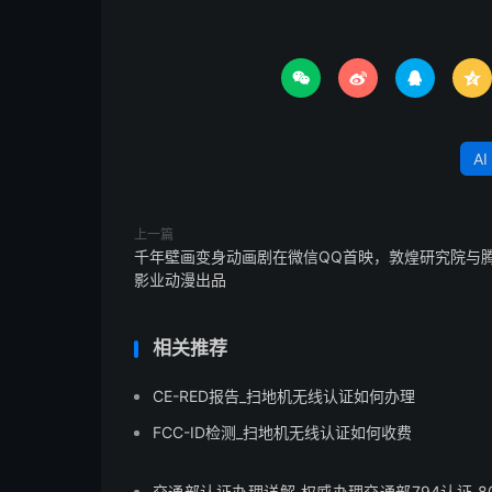




AI
上一篇
千年壁画变身动画剧在微信QQ首映，敦煌研究院与
影业动漫出品
相关推荐
CE-RED报告_扫地机无线认证如何办理
FCC-ID检测_扫地机无线认证如何收费
交通部认证办理详解 权威办理交通部794认证 8