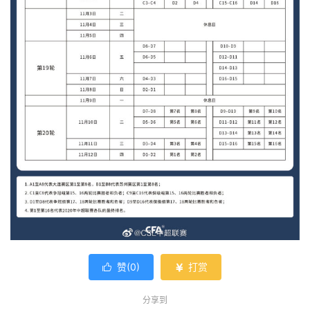
赞(
0
)
打赏


分享到