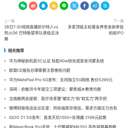









上一篇
下一篇
28日7:30视频直播凯尔特人vs
多家顶级主权基金养老金欲参投
热火G6 巴特勒望率队晋级总决
蚂蚁IPO
赛
相关推荐
华为神秘新机获3C认证 标配40w快充或首发鸿蒙系统
欧盟CE报告办理需要注意哪些问题
华为MatePad Pro 5G发布：支持独立5G网络 售价5299元
深网｜俞敏洪今年提交三项建议：聚焦城乡教育均衡
沈南鹏两会提案：医疗改革要“硬实力”和“软实力”两手抓
微博财报电话会议实录：供给端库存增加，需求方面压力也有
iQOO Z1 5G发布：首发天玑1000+处理器 2198元起售
新MagicBook Pro评测：十代酷睿配MX350 高色域屏幕养眼