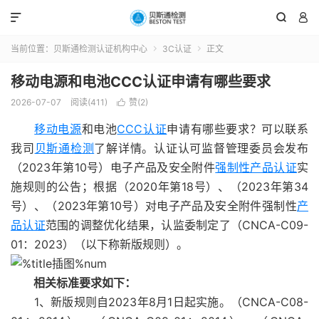



当前位置：
贝斯通检测认证机构中心
3C认证
正文


移动电源和电池CCC认证申请有哪些要求
2026-07-07
阅读(411)
赞(
2
)

移动电源
和电池
CCC认证
申请有哪些要求？可以联系
我司
贝斯通检测
了解详情。认证认可监督管理委员会发布
（2023年第10号）电子产品及安全附件
强制性产品认证
实
施规则的公告；根据（2020年第18号）、（2023年第34
号）、（2023年第10号）对电子产品及安全附件强制性
产
品认证
范围的调整优化结果，认监委制定了（CNCA-C09-
01：2023）（以下称新版规则）。
相关标准要求如下：
1、新版规则自2023年8月1日起实施。（CNCA-C08-