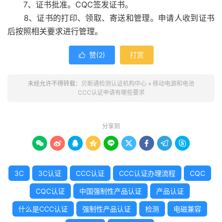
7、证书批准。CQC签发证书。
8、证书的打印、领取、寄送和管理。申请人收到证书
后按照相关要求进行管理。
赞(
2
)
打赏

未经允许不得转载：
贝斯通检测认证机构中心
»
移动电源和电池
CCC认证申请有哪些要求
分享到









3C
3C认证
CCC认证
CCC认证办理流程
CQC
CQC认证
中国强制性产品认证
产品认证
什么是CCC认证
强制性产品认证
检测
电磁兼容