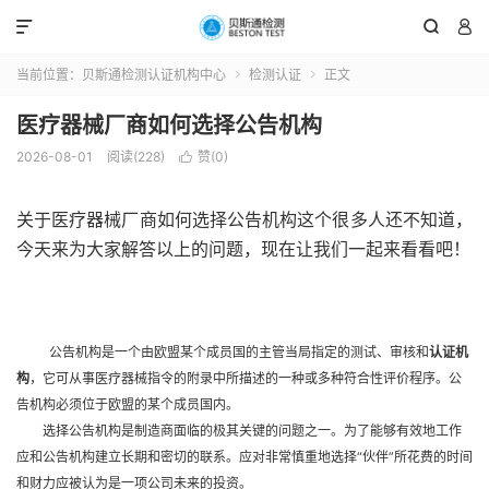



当前位置：
贝斯通检测认证机构中心
检测认证
正文


医疗器械厂商如何选择公告机构
2026-08-01
阅读(228)
赞(
0
)

关于医疗器械厂商如何选择公告机构这个很多人还不知道，
今天来为大家解答以上的问题，现在让我们一起来看看吧！
公告机构是一个由欧盟某个成员国的主管当局指定的测试、审核和
认证机
构
，它可从事医疗器械指令的附录中所描述的一种或多种符合性评价程序。公
告机构必须位于欧盟的某个成员国内。
选择公告机构是制造商面临的极其关键的问题之一。为了能够有效地工作
应和公告机构建立长期和密切的联系。应对非常慎重地选择
“
伙伴
”
所花费的时间
和财力应被认为是一项公司未来的投资。