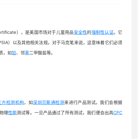
 Certificate），是美国市场对于儿童用品
安全性
的
强制性认证
。它
PSIA）以及其他相关法规。对于马克笔来说，这意味着它们必须
质，如
铅
、邻
苯
二甲酸盐等。
三方检测机构
，如
深圳贝斯通检测
来进行产品测试。我们会根据
物理
性能
测试等。一旦产品通过了所有测试，我们便会出具
CPC