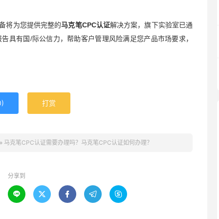
备将为您提供完整的
马克笔CPC认证
解决方案，旗下实验室已通
报告具有国/际公信力，帮助客户管理风险满足您产品市场要求，
0
)
打赏
»
马克笔CPC认证需要办理吗？马克笔CPC认证如何办理？
分享到




