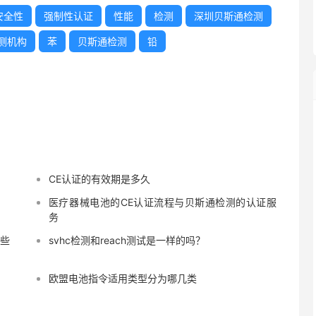
安全性
强制性认证
性能
检测
深圳贝斯通检测
测机构
苯
贝斯通检测
铅
CE认证的有效期是多久
医疗器械电池的CE认证流程与贝斯通检测的认证服
务
哪些
svhc检测和reach测试是一样的吗？
欧盟电池指令适用类型分为哪几类