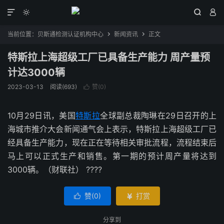




当前位置：
贝斯通检测认证机构中心
新闻资讯
正文


特斯拉上海超级工厂已具备生产能力 周产量预
计达3000辆
2023-03-13
阅读(693)
赞(
0
)

10月29日讯，美国
特斯拉
全球副总裁陶琳在29日召开的上
海城市推介大会新闻通气会上表示，特斯拉上海超级工厂已
经具备生产能力，现在正在等待相关审批流程，流程结束后
马上可以正式生产和销售。第一期的预计周产量将达到
3000辆。（财联社） ????
赞(
0
)
打赏


分享到